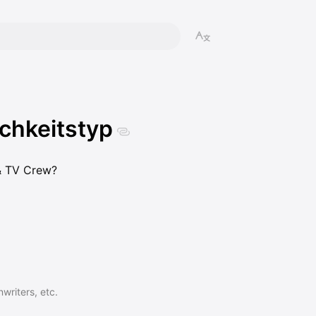
chkeitstyp
 & TV Crew?
writers, etc.