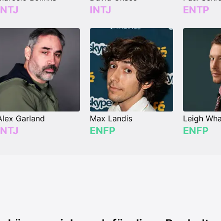
INTJ
INTJ
ENTP
Alex Garland
Max Landis
Leigh Wha
INTJ
ENFP
ENFP