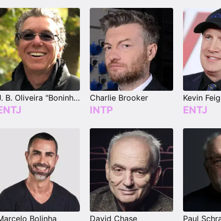
J. B. Oliveira "Boninho"
Charlie Brooker
Kevin Fei
ENTJ
INTP
ENTJ
Marcelo Bolinha
David Chase
Paul Schr