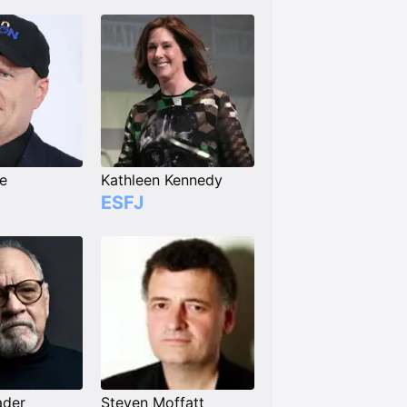
ge
Kathleen Kennedy
ESFJ
ader
Steven Moffatt