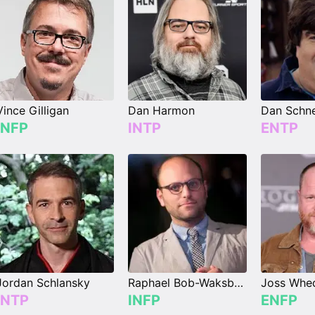
Vince Gilligan
Dan Harmon
Dan Schne
INFP
INTP
ENTP
Jordan Schlansky
Raphael Bob-Waksberg
Joss Whe
INTP
INFP
ENFP