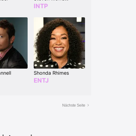
INTP
nnell
Shonda Rhimes
ENTJ
Nächste Seite