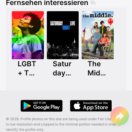
Fernsehen interessieren
LGBT
Satur
The
+ TV
day
Middl
Char
Night
e
acter
Live
s
(1975
)
© 2026. Profile photos on this site are being used under Fair Use, and are
in low resolution and cropped to the minimal portion needed in order to
identify the profile only.