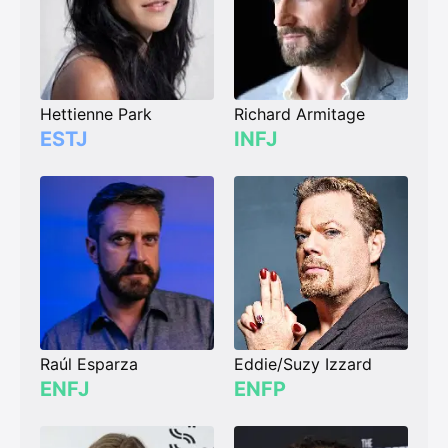
Hettienne Park
Richard Armitage
ESTJ
INFJ
Raúl Esparza
Eddie/Suzy Izzard
ENFJ
ENFP