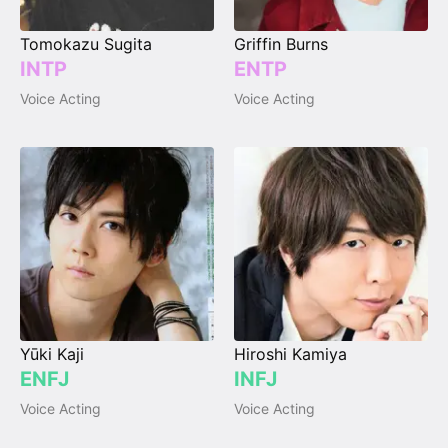
Tomokazu Sugita
Griffin Burns
INTP
ENTP
Voice Acting
Voice Acting
Yūki Kaji
Hiroshi Kamiya
ENFJ
INFJ
Voice Acting
Voice Acting