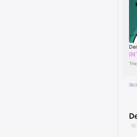
Den
IN
Ver 
De