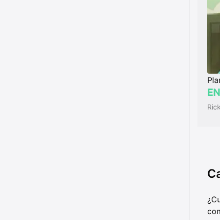
Pla
EN
Ric
Ca
¿Cu
com