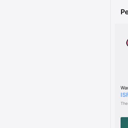
Pe
Wa
IS