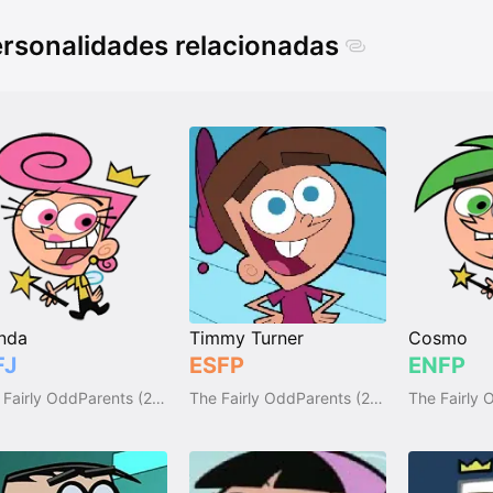
rsonalidades relacionadas
nda
Timmy Turner
Cosmo
FJ
ESFP
ENFP
The Fairly OddParents (2001)
The Fairly OddParents (2001)