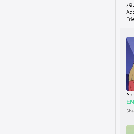
¿Qu
Ado
Fri
Ado
EN