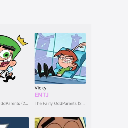
Vicky
ENTJ
The Fairly OddParents (2001)
The Fairly OddParents (2001)