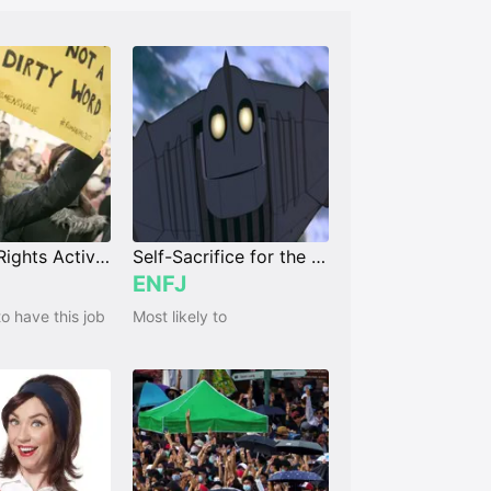
Women's Rights Activist
Self-Sacrifice for the Greater Good
ENFJ
to have this job
Most likely to