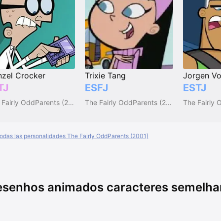
zel Crocker
Trixie Tang
Jorgen Vo
TJ
ESFJ
ESTJ
The Fairly OddParents (2001)
The Fairly OddParents (2001)
todas las personalidades The Fairly OddParents (2001)
senhos animados caracteres semelhan