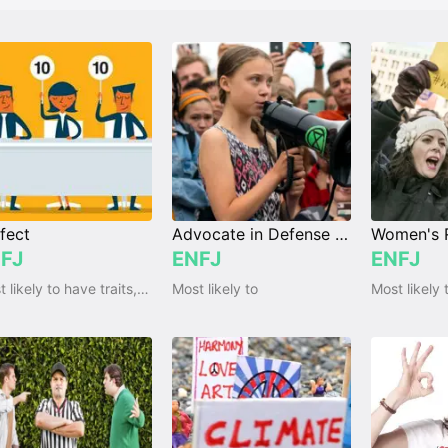
fect
Advocate in Defense of Minorities Groups
FJ
ENFJ
ENFJ
Most likely to have traits, qualities and emotions
Most likely to
Most likely 