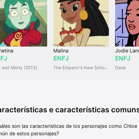
netina
Malina
Jodie Lan
FJ
ENFJ
ENFJ
k and Morty (2013)
The Emperor's New School (2006)
Daria
racterísticas e características comun
áles son las características de los personajes como Chloe 
ún de estos personajes?