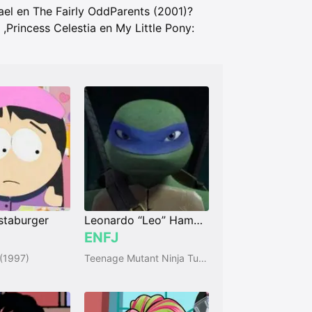
el en The Fairly OddParents (2001)?
,
Princess Celestia en My Little Pony:
staburger
Leonardo “Leo” Hamato
ENFJ
(1997)
Teenage Mutant Ninja Turtles (2012)