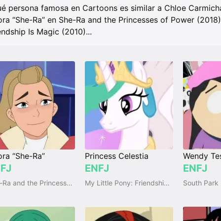
é persona famosa en Cartoons es similar a Chloe Carmicha
ra “She-Ra” en She-Ra and the Princesses of Power (2018)
endship Is Magic (2010)
...
ra “She-Ra”
Princess Celestia
Wendy Te
FJ
ENFJ
ENFJ
She-Ra and the Princesses of Power (2018)
My Little Pony: Friendship Is Magic (2010)
South Park 