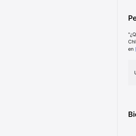
Pe
"¿Q
Chl
en
Bi