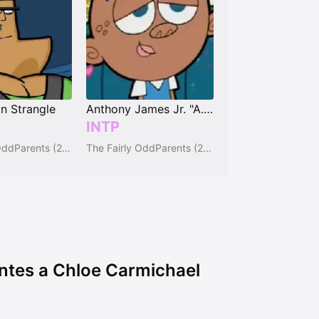
n Strangle
Anthony James Jr. "A.J."
INTP
The Fairly OddParents (2001)
The Fairly OddParents (2001)
tes a Chloe Carmichael