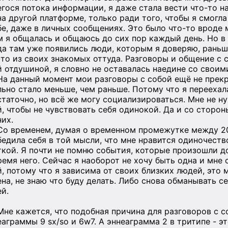
егося потока информации, я даже стала вести что-то на
на другой платформе, только ради того, чтобы я смогл
бе, даже в личных сообщениях. Это было что-то вроде 
м я общалась и общаюсь до сих пор каждый день. Но в 
да там уже появились люди, которым я доверяю, раньше
-то из своих знакомых оттуда. Разговоры и общение с 
й отдушиной, я словно не оставалась наедине со своим
На данный момент мои разговоры с собой ещё не прекр
льно стало меньше, чем раньше. Потому что я переехала
статочно, но всё же могу социализироваться. Мне не н
й, чтобы не чувствовать себя одинокой. Да и со сторон
них.
Со временем, думая о временном промежутке между 20
бедила себя в той мысли, что мне нравится одиночеств
ткой. Я почти не помню события, которые произошли до
ремя него. Сейчас я наоборот не хочу быть одна и мне
й, потому что я зависима от своих близких людей, это 
ена, не знаю что буду делать. Либо снова обманывать с
ей.
Мне кажется, что подобная причина для разговоров с с
еаграммы 9 sx/so и 6w7. А эннеаграмма 2 в тритипе - э