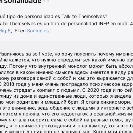
rsonalidade
ué tipo de personalidad es Talk to Themselves?
k to Themselves es un tipo de personalidad INFP en mbti,
Big 5
, IEI en
Socionics
."
Извиняюсь за self vote, но хочу пояснить почему именно
Мне кажется, что нужно определиться какой именно ра
иду. Потому что внутренний монолог может быть абсолют
елился в каком именно смысле здесь имеется в виду ра
рону разговора самой с собой и как это выражается дл
С 2018 года у меня очень пострадало психическое здоро
очень страдать контакт с людьми. С 2020 года и по сей
улицу из дома и единственные люди, которых я видела 
но мои родители и младший брат. Я стала хикикомори. 
а это внимание, ведь общение с людьми в интернете вс
о потом я поняла, что его недостаток в реальной жизни
ому я стала говорить сама с собой на разные темы, шут
вид, что снимаю прохождения игр на камеру, хотя это б
ог и может до сих пор не закрываться. Когда мои дру