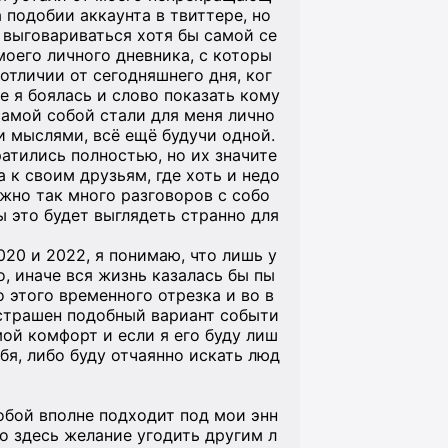
 подобии аккаунта в твиттере, но
а выговариваться хотя бы самой се
моего личного дневника, с которы
отличии от сегодняшнего дня, ког
 я боялась и слово показать кому
самой собой стали для меня лично
и мыслями, всё ещё будучи одной.
атились полностью, но их значите
 к своим друзьям, где хоть и недо
ужно так много разговоров с собо
ы это будет выглядеть странно для
20 и 2022, я понимаю, что лишь у
о, иначе вся жизнь казалась бы пы
 этого временного отрезка и во в
 страшен подобный вариант событи
мой комфорт и если я его буду лиш
ебя, либо буду отчаянно искать люд
обой вполне подходит под мои энн
то здесь желание угодить другим л