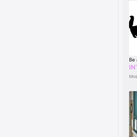
Be 
IN
Most