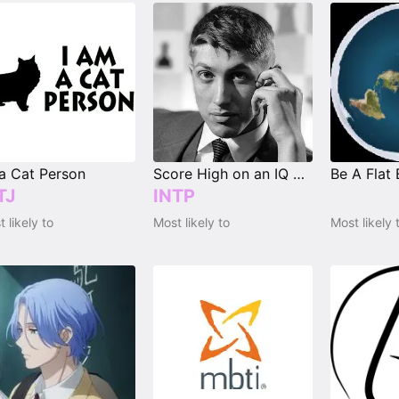
a Cat Person
Score High on an IQ Test
Be A Flat 
TJ
INTP
 likely to
Most likely to
Most likely 