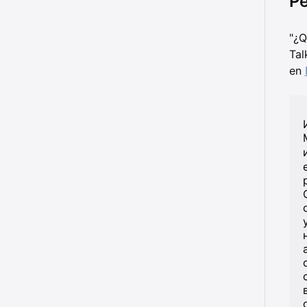
Pe
"¿Q
Tal
en