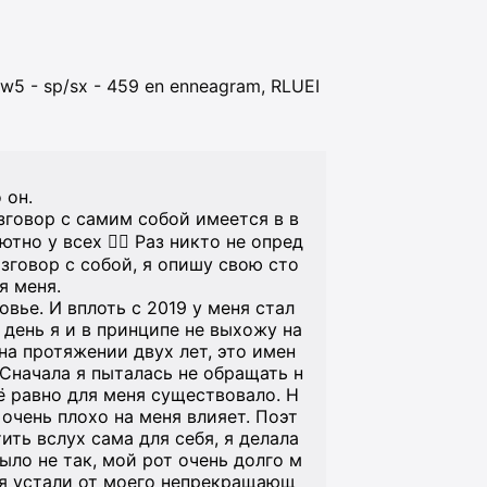
 4w5 - sp/sx - 459 en enneagram, RLUEI
 он.
зговор с самим собой имеется в в
но у всех 🤷‍♀️ Раз никто не опред
зговор с собой, я опишу свою сто
я меня.
вье. И вплоть с 2019 у меня стал
 день я и в принципе не выхожу на
на протяжении двух лет, это имен
Сначала я пыталась не обращать н
ё равно для меня существовало. Н
 очень плохо на меня влияет. Поэт
ить вслух сама для себя, я делала
ыло не так, мой рот очень долго м
зья устали от моего непрекращающ