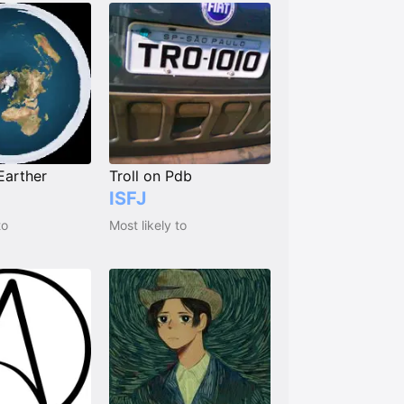
Earther
Troll on Pdb
ISFJ
to
Most likely to