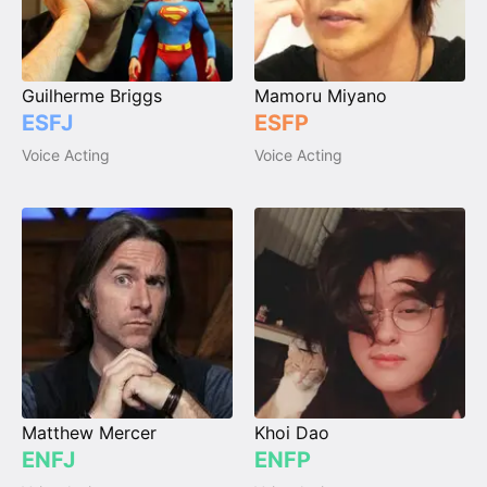
Guilherme Briggs
Mamoru Miyano
ESFJ
ESFP
Voice Acting
Voice Acting
Matthew Mercer
Khoi Dao
ENFJ
ENFP