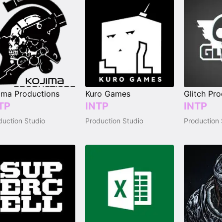
ima Productions
Kuro Games
Glitch Pr
TP
INTP
INTP
duction Studio
Production Studio
Production 