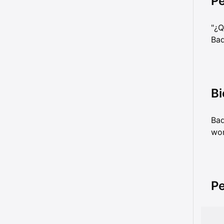
Pe
"¿Q
Bad
Bi
Bad
wor
Pe