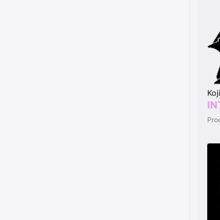
Koj
IN
Pro