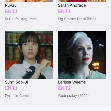
RuPaul
Sarah Andrade
ENTJ
ENTJ
RuPaul's Drag Race
Big Brother Brasil (BBB)
Sung Soo-Ji
Larissa Weems
ENTJ
ENTJ
Pyramid Game
Wednesday (2022)