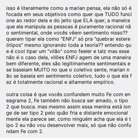
isso é literalmente como a marian pensa, ela não só é
focada em seus objetivos como quer que TUDO funci
one ao redor dela e do jeito que ELA quer, a maneira
que ela manipula as pessoas é puramente racional nã
o sentimental, onde vocês vêem sentimento nisso??
querem tipar ela como "ENFJ" só pra "quebrar estere
ótipos" mesmo ignorando toda a teoria?? entendo qu
e é cool tipar um "vilão" como feeler e talz mas esse
não é o caso dela, vilões ENFJ agem de uma maneira
bem diferente, eles são legitimamente sentimentais e
se baseiam MUITO no que o coletivo sente, marian n
ão se baseia em sentimento coletivo, tudo o que ela f
az é totalmente racional e altamente empírico.
outra coisa é que vocês confundem muito Fe com en
eagrama 2, Fe também não busca ser amado, o tipo
2 que busca. mas mesmo assim essa menina está lon
ge de ser tipo 2 pelo quão fria e distante emocional
mente ela parece ser. como ninguém acha que ela é t
ipo 2 eu não vou desenvolver mais, só que não confu
ndam Fe com 2.