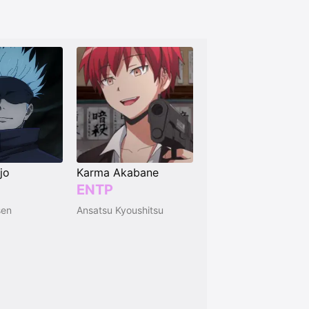
jo
Karma Akabane
ENTP
sen
Ansatsu Kyoushitsu