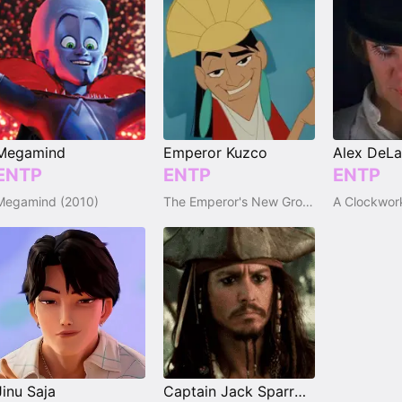
Megamind
Emperor Kuzco
Alex DeLa
ENTP
ENTP
ENTP
Megamind (2010)
The Emperor's New Groove (Series)
Jinu Saja
Captain Jack Sparrow