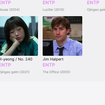
ENTP
ENTP
ENTP
House (2004)
Lucifer (2016)
Ojingeo gei
Ji-yeong / No. 240
Jim Halpert
ENTP
ENTP
Ojingeo geim (2021)
The Office (2005)