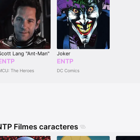
Scott Lang "Ant-Man"
Joker
ENTP
ENTP
MCU: The Heroes
DC Comics
TP Filmes caracteres