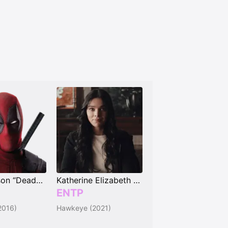
Wade Wilson “Deadpool”
Katherine Elizabeth "Kate" Bishop
ENTP
2016)
Hawkeye (2021)