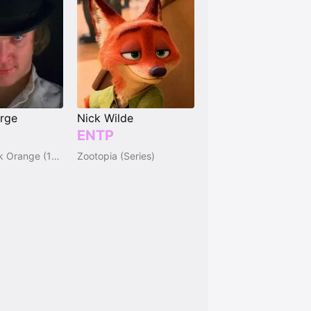
rge
Nick Wilde
ENTP
A Clockwork Orange (1971)
Zootopia (Series)