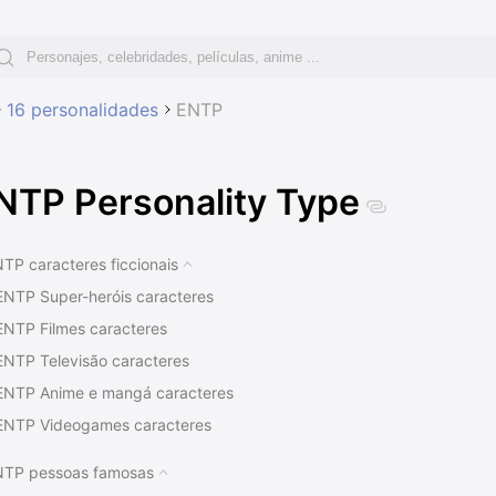
16 personalidades
ENTP
NTP Personality Type
TP caracteres ficcionais
ENTP Super-heróis caracteres
ENTP Filmes caracteres
ENTP Televisão caracteres
ENTP Anime e mangá caracteres
ENTP Videogames caracteres
ENTP Desenhos animados caracteres
TP pessoas famosas
ENTP Literatura caracteres