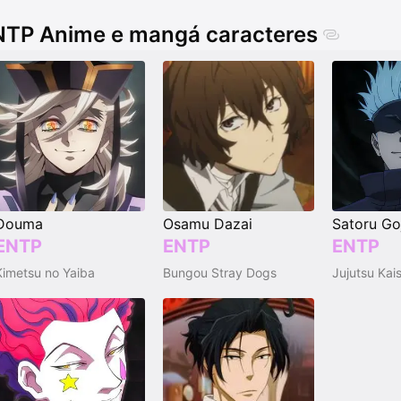
TP Anime e mangá caracteres
Douma
Osamu Dazai
Satoru Go
ENTP
ENTP
ENTP
Kimetsu no Yaiba
Bungou Stray Dogs
Jujutsu Kai