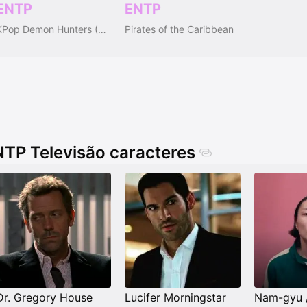
ENTP
ENTP
KPop Demon Hunters (2025)
Pirates of the Caribbean
TP Televisão caracteres
Dr. Gregory House
Lucifer Morningstar
Nam-gyu /