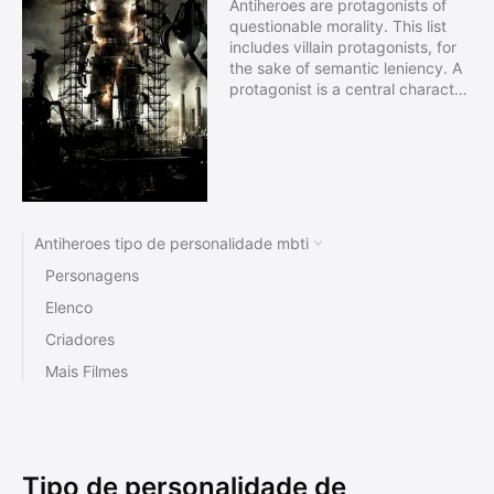
Antiheroes are protagonists of
questionable morality. This list
includes villain protagonists, for
the sake of semantic leniency. A
protagonist is a central character
of a story, whom the audience is
therefore positioned to support,
to some degree. However,
antiheroes are protagonists
whose actions would typically be
considered immoral, but whom
would be somewhat supported
Antiheroes tipo de personalidade mbti
by the audience regardless. In
Personagens
conclusion, antiheroes are
characters whom the audience
Elenco
supports despite their immorality.
Criadores
Mais Filmes
Tipo de personalidade de