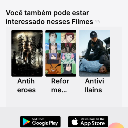
Você também pode estar
interessado nesses Filmes
Antih
Refor
Antivi
eroes
med
llains
Villai
ns