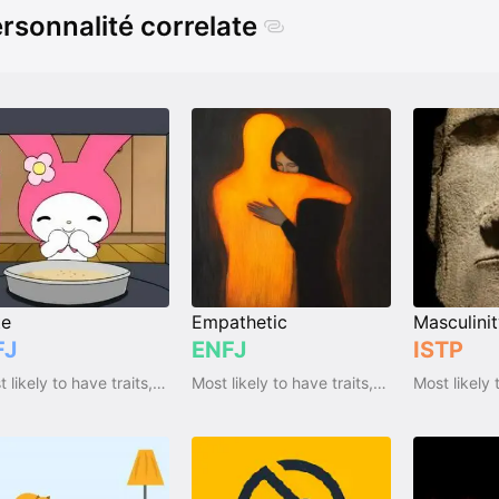
rsonnalité correlate
te
Empathetic
Masculini
FJ
ENFJ
ISTP
Most likely to have traits, qualities and emotions
Most likely to have traits, qualities and emotions