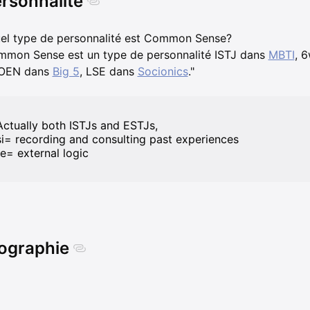
rsonnalité
el type de personnalité est Common Sense?
mon Sense est un type de personnalité ISTJ dans
MBTI
, 
OEN dans
Big 5
, LSE dans
Socionics
."
Actually both ISTJs and ESTJs,
si= recording and consulting past experiences
te= external logic
ographie