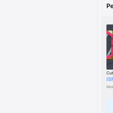
Pe
Cu
IS