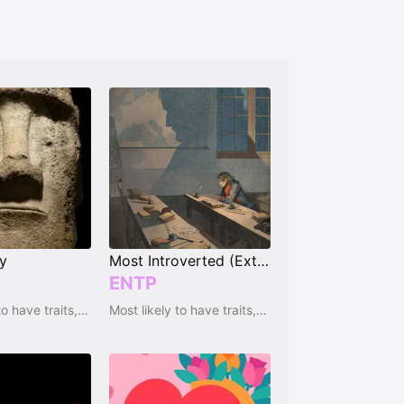
ty
Most Introverted (Extrovert)
ENTP
Most likely to have traits, qualities and emotions
Most likely to have traits, qualities and emotions