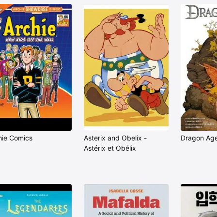
hie Comics
Asterix and Obelix -
Dragon Age
Astérix et Obélix