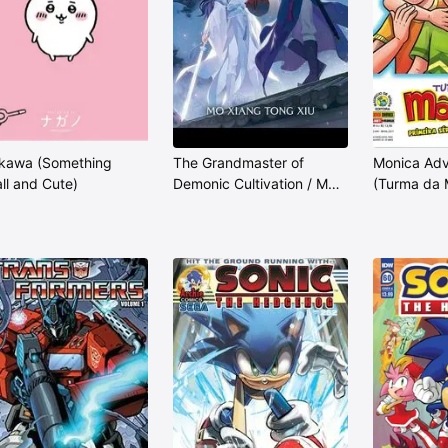
ikawa (Something
The Grandmaster of
Monica Adv
ll and Cute)
Demonic Cultivation / Mo
(Turma da 
Dao Zu Shi