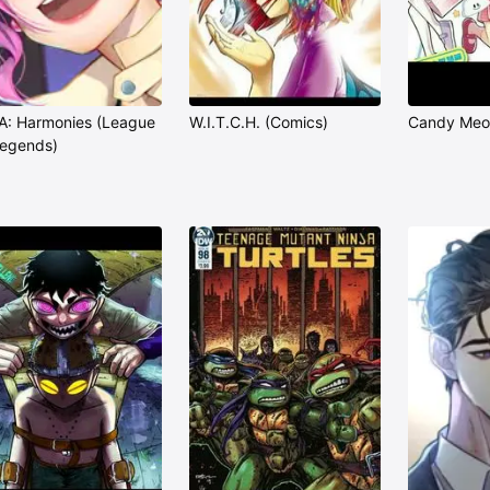
A: Harmonies (League
W.I.T.C.H. (Comics)
Candy Meo
Legends)