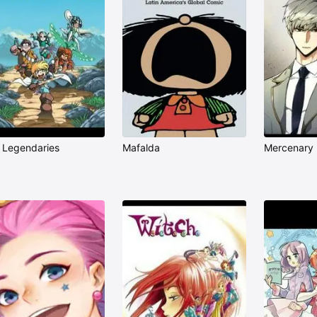
 Legendaries
Mafalda
Mercenary 