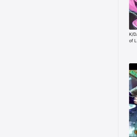
K/D
of 