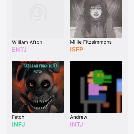
Millie Fitzsimmons
William Afton
ISFP
ENTJ
Fetch
Andrew
INFJ
INTJ