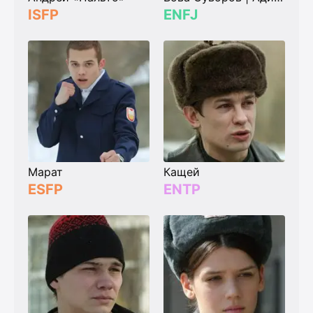
ISFP
ENFJ
Марат
Кащей
ESFP
ENTP