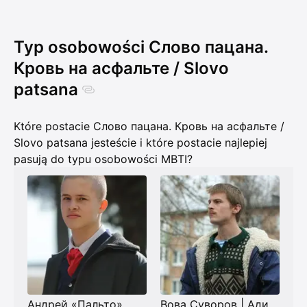
Typ osobowości Слово пацана.
Кровь на асфальте / Slovo
patsana
Które postacie Слово пацана. Кровь на асфальте /
Slovo patsana jesteście i które postacie najlepiej
pasują do typu osobowości MBTI?
Андрей «Пальто»
Вова Суворов | Адидас старший