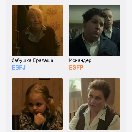
бабушка Ералаша
Искандер
ESFJ
ESFP