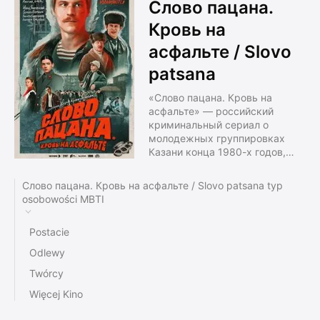
Слово пацана.
Кровь на
асфальте / Slovo
patsana
«Слово пацана. Кровь на
асфальте» — российский
криминальный сериал о
молодежных группировках
Казани конца 1980-х годов,
снятый режиссёром Жорой
Крыжовниковым.
Слово пацана. Кровь на асфальте / Slovo patsana typ
“The guy’s word. Blood on the
osobowości MBTI
Asphalt" is a Russian crime series
about youth groups in Kazan in
Postacie
the late 1980s, directed by Zhora
Kryzhovnikov.
Odlewy
Twórcy
Więcej Kino