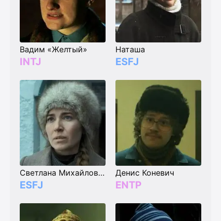
Вадим «Желтый»
Наташа
INTJ
ESFJ
Светлана Михайловна
Денис Коневич
ESFJ
ENTP