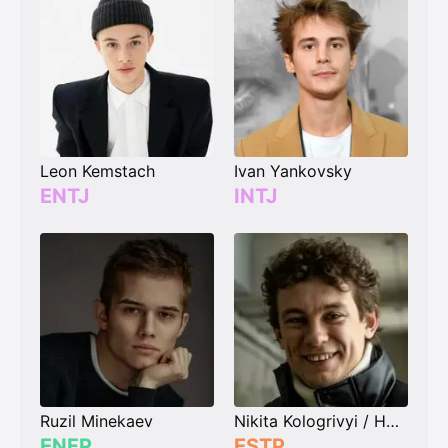
Leon Kemstach
Ivan Yankovsky
ENTJ
INTJ
Ruzil Minekaev
Nikita Kologrivyi / Никита Кологривый
ENFP
ESTP