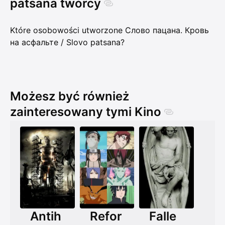
patsana twórcy
Które osobowości utworzone Слово пацана. Кровь
на асфальте / Slovo patsana?
Możesz być również
zainteresowany tymi Kino
Antih
Refor
Falle