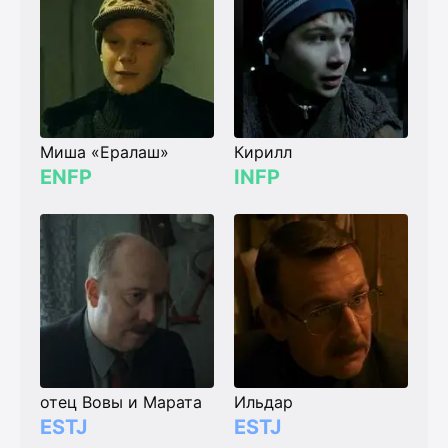
Миша «Ералаш»
Кирилл
ENFP
INFP
отец Вовы и Марата
Ильдар
ESTJ
ESTJ