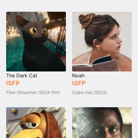
The Dark Cat
Noah
ISFP
ISFP
Flow (Straume) (2024 film)
Culpa mía (2023)