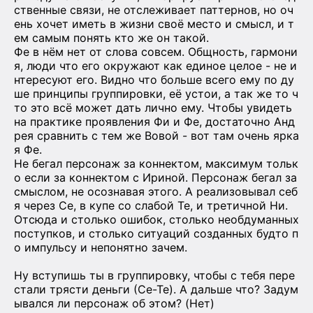
ственные связи, не отслеживает паттернов, но оч
ень хочет иметь в жизни своё место и смысл, и т
ем самым понять кто же он такой.
Фе в нём нет от слова совсем. Общность, гармони
я, люди что его окружают как единое целое - не и
нтересуют его. Видно что больше всего ему по ду
ше принципы группировки, её устои, а так же то ч
то это всё может дать лично ему. Чтобы увидеть
на практике проявления Фи и Фе, достаточно Анд
рея сравнить с тем же Вовой - вот там очень ярка
я Фе.
Не бегал персонаж за коннектом, максимум тольк
о если за коннектом с Ириной. Персонаж бегал за
смыслом, не осознавая этого. А реализовывал себ
я через Се, в купе со слабой Те, и третичной Ни.
Отсюда и столько ошибок, столько необдуманных
поступков, и столько ситуаций созданных будто п
о импульсу и непонятно зачем.
Ну вступишь ты в группировку, чтобы с тебя пере
стали трясти деньги (Се-Те). А дальше что? Задум
ывался ли персонаж об этом? (Нет)