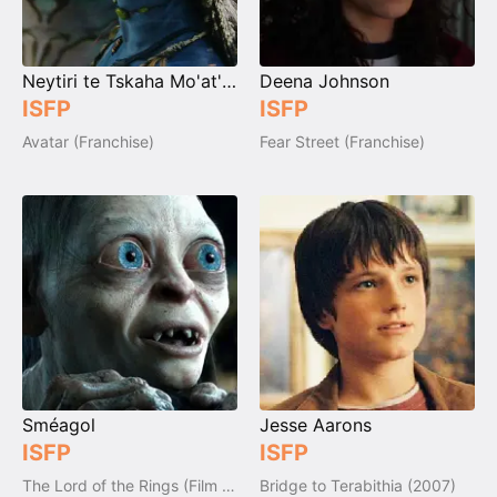
Neytiri te Tskaha Mo'at'ite
Deena Johnson
ISFP
ISFP
Avatar (Franchise)
Fear Street (Franchise)
Sméagol
Jesse Aarons
ISFP
ISFP
The Lord of the Rings (Film Trilogy)
Bridge to Terabithia (2007)