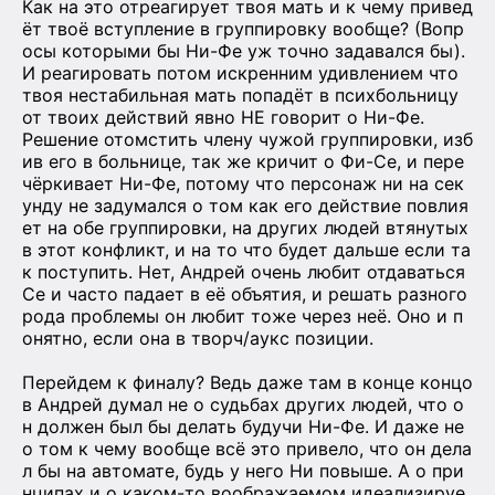
Как на это отреагирует твоя мать и к чему привед
ёт твоё вступление в группировку вообще? (Вопр
осы которыми бы Ни-Фе уж точно задавался бы).
И реагировать потом искренним удивлением что
твоя нестабильная мать попадёт в психбольницу
от твоих действий явно НЕ говорит о Ни-Фе.
Решение отомстить члену чужой группировки, изб
ив его в больнице, так же кричит о Фи-Се, и пере
чёркивает Ни-Фе, потому что персонаж ни на сек
унду не задумался о том как его действие повлия
ет на обе группировки, на других людей втянутых
в этот конфликт, и на то что будет дальше если та
к поступить. Нет, Андрей очень любит отдаваться
Се и часто падает в её объятия, и решать разного
рода проблемы он любит тоже через неё. Оно и п
онятно, если она в творч/аукс позиции.
Перейдем к финалу? Ведь даже там в конце концо
в Андрей думал не о судьбах других людей, что о
н должен был бы делать будучи Ни-Фе. И даже не
о том к чему вообще всё это привело, что он дела
л бы на автомате, будь у него Ни повыше. А о при
нципах и о каком-то воображаемом идеализируе