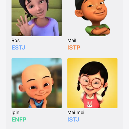
Ros
Mail
ESTJ
ISTP
Ipin
Mei mei
ENFP
ISTJ