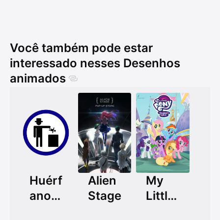
Você também pode estar
interessado nesses Desenhos
animados
Huérf
Alien
My
ano
Stage
Little
Prod
Pony: