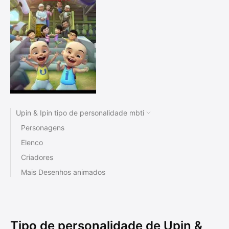
Upin & Ipin tipo de personalidade mbti
Personagens
Elenco
Criadores
Mais Desenhos animados
Tipo de personalidade de Upin &