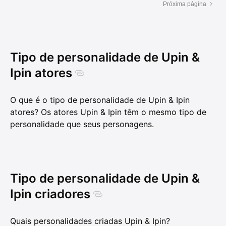
Próxima página
Tipo de personalidade de Upin &
Ipin atores
O que é o tipo de personalidade de Upin & Ipin
atores? Os atores Upin & Ipin têm o mesmo tipo de
personalidade que seus personagens.
Tipo de personalidade de Upin &
Ipin criadores
Quais personalidades criadas Upin & Ipin?