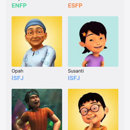
ENFP
ESFP
Opah
Susanti
ISFJ
ISFJ