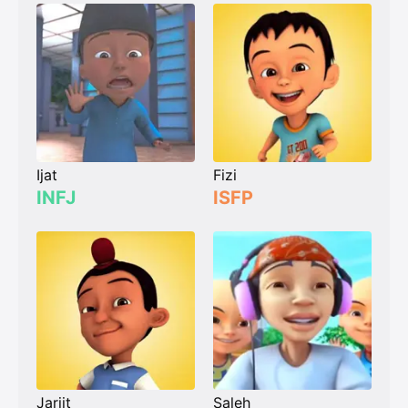
Ijat
Fizi
INFJ
ISFP
Jarjit
Saleh