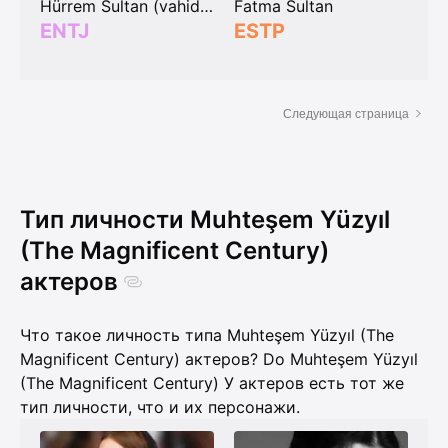
Hürrem Sultan (vahide perçin)
Fatma Sultan
ENTJ
ESTP
Следующая страница
Тип личности Muhteşem Yüzyıl
(The Magnificent Century)
актеров
Что такое личность типа Muhteşem Yüzyıl (The
Magnificent Century) актеров? Do Muhteşem Yüzyıl
(The Magnificent Century) У актеров есть тот же
тип личности, что и их персонажи.