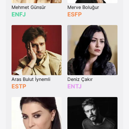
Mehmet Günsür
Merve Boluğur
ENFJ
ESFP
Aras Bulut İynemli
Deniz Çakır
ESTP
ENTJ