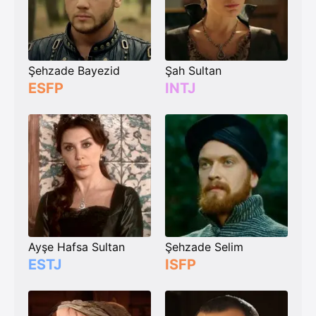
Şehzade Bayezid
Şah Sultan
ESFP
INTJ
Ayşe Hafsa Sultan
Şehzade Selim
ESTJ
ISFP