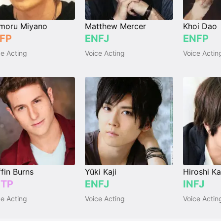
moru Miyano
Matthew Mercer
Khoi Dao
FP
ENFJ
ENFP
ce Acting
Voice Acting
Voice Actin
ffin Burns
Yūki Kaji
Hiroshi K
TP
ENFJ
INFJ
ce Acting
Voice Acting
Voice Actin