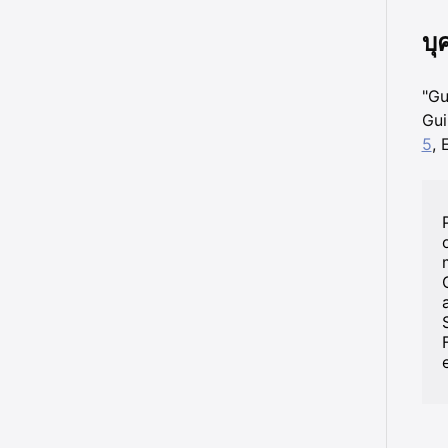
บุ
"Gu
Gui
5
,