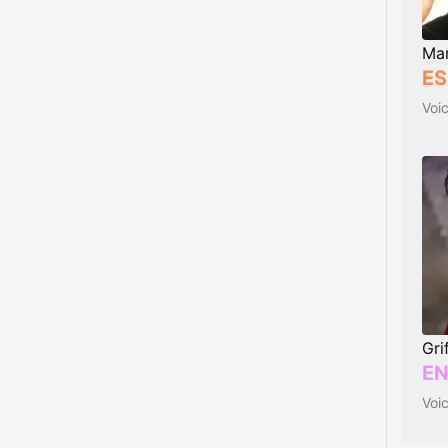
Ma
ES
Voi
Gri
EN
Voi