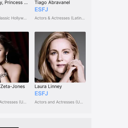
Grace Kelly, Princess of Monaco
Tiago Abravanel
ESFJ
People of Classic Hollywood
Actors & Actresses (Latin America)
 Zeta-Jones
Laura Linney
ESFJ
Actors and Actresses (UK & Ireland)
Actors and Actresses (USA)