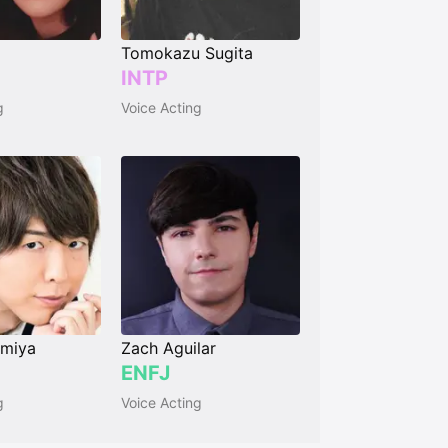
Tomokazu Sugita
INTP
g
Voice Acting
amiya
Zach Aguilar
ENFJ
g
Voice Acting