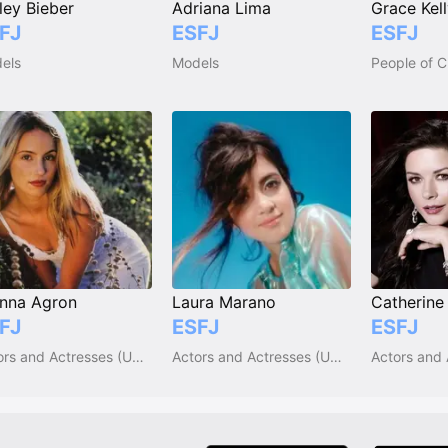
ley Bieber
Adriana Lima
FJ
ESFJ
ESFJ
els
Models
nna Agron
Laura Marano
Catherine
FJ
ESFJ
ESFJ
Actors and Actresses (USA)
Actors and Actresses (USA)