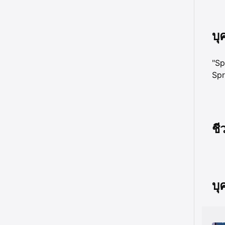
บุ
"Sp
Spr
ชี
บุ