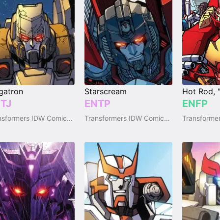
gatron
Starscream
TJ
ENTP
ENFP
Transformers IDW Comics (2005-2018)
Transformers IDW Comics (2005-2018)