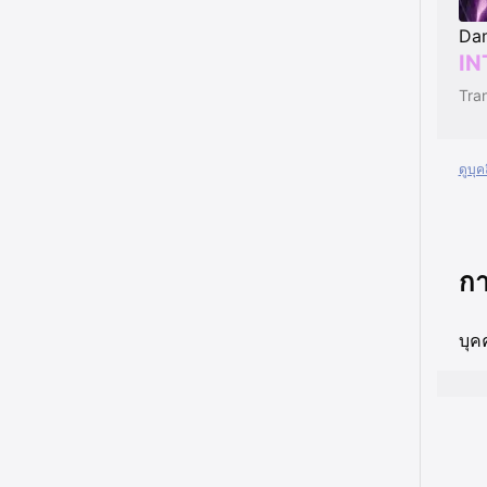
Dam
IN
ดูบุ
กา
บุค