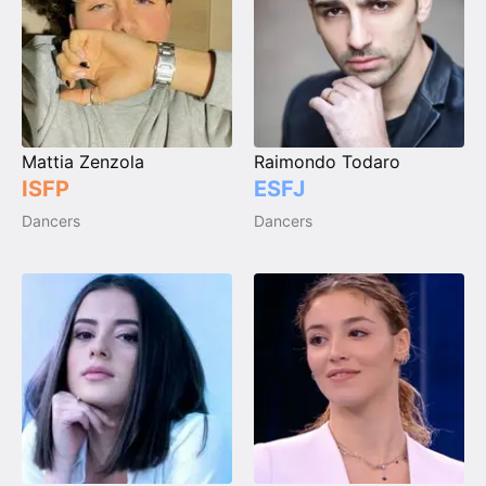
Mattia Zenzola
Raimondo Todaro
ISFP
ESFJ
Dancers
Dancers