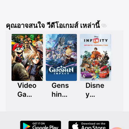
คุณอาจสนใจ วีดีโอเกมส์ เหล่านี้
Video
Gens
Disne
Game
hin
y
Masc
Impa
Infinit
ots
ct
y