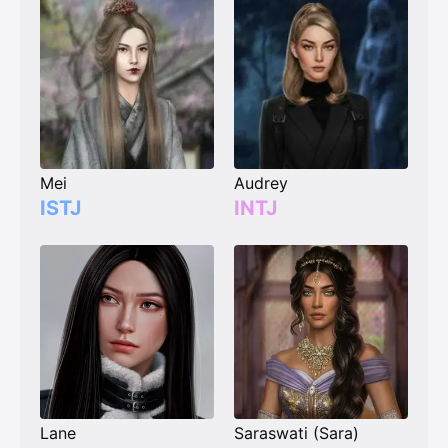
Mei
Audrey
ISTJ
INTJ
Lane
Saraswati (Sara)