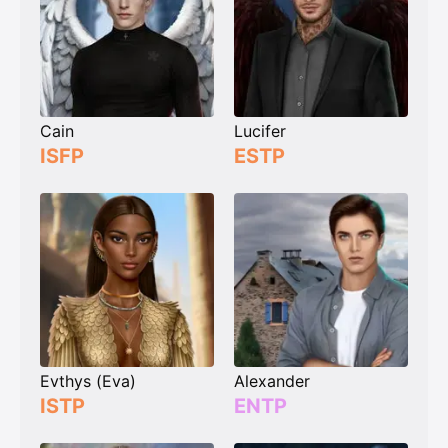
Cain
Lucifer
ISFP
ESTP
Evthys (Eva)
Alexander
ISTP
ENTP