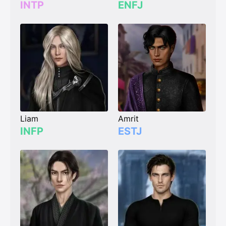
INTP
ENFJ
Liam
Amrit
INFP
ESTJ