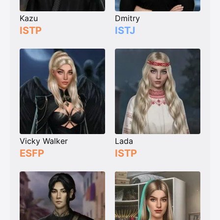
Kazu
Dmitry
ISTP
ISTJ
Vicky Walker
Lada
ESFP
ISTP