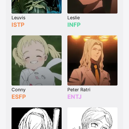
Leuvis
Leslie
ISTP
INFP
Conny
Peter Ratri
ESFP
ENTJ