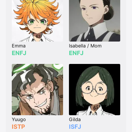
Emma
Isabella / Mom
ENFJ
ENFJ
Yuugo
Gilda
ISTP
ISFJ