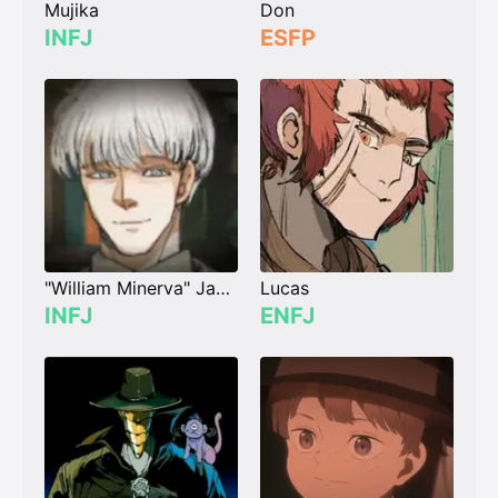
Mujika
Don
INFJ
ESFP
"William Minerva" James Ratri
Lucas
INFJ
ENFJ