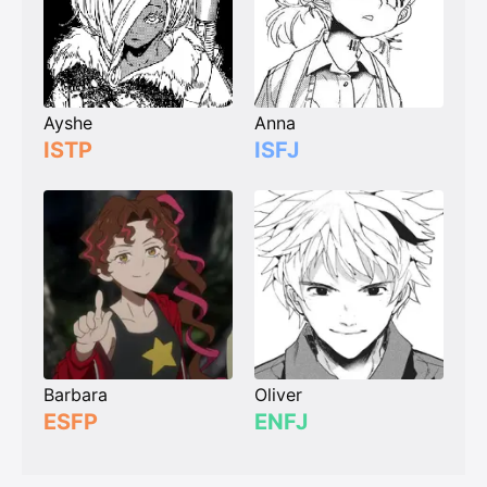
Ayshe
Anna
ISTP
ISFJ
Barbara
Oliver
ESFP
ENFJ