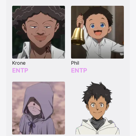
Krone
Phil
ENTP
ENTP