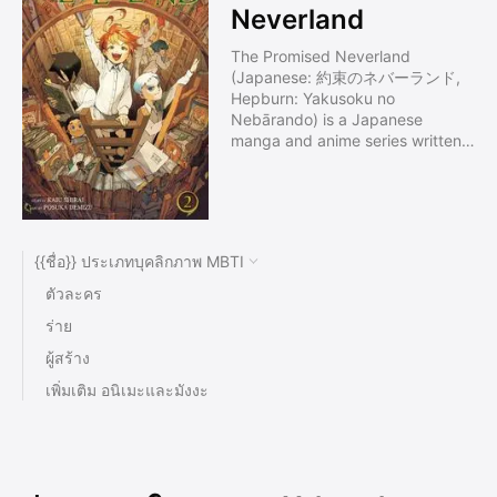
Neverland
The Promised Neverland
(Japanese: 約束のネバーランド,
Hepburn: Yakusoku no
Nebārando) is a Japanese
manga and anime series written
by Kaiu Shirai and illustrated by
Posuka Demizu. It has been
serialized in Weekly Shōnen
Jump since August 1, 2016, with
the individual chapters collected
{{ชื่อ}} ประเภทบุคลิกภาพ MBTI
and published by Shueisha into
sixteen tankōbon volumes as of
ตัวละคร
October 2019. The story follows
ร่าย
a group of orphaned children in
their escape plan from an
ผู้สร้าง
orphanage. An anime television
เพิ่มเติม อนิเมะและมังงะ
series adaptation by CloverWorks
premiered from January to March
2019 in the Noitamina
programming block. A second
season will premiere in October