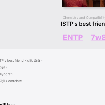
Chemistry and Compatibilit
ISTP's best frie
ENTP
7w
TP's best friend kişilik türü
işilik
Biyografi
Kişilik correlate