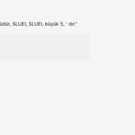
üdür, SLUEI, SLUEI, büyük 5, ' dır."