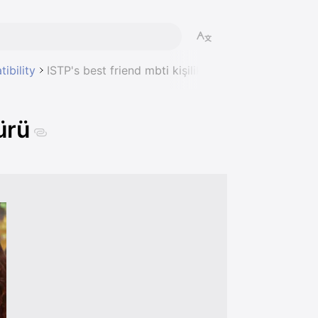
ibility
ISTP's best friend mbti kişilik türü
ürü