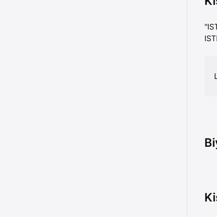
Ki
"IS
IST
Bi
Ki