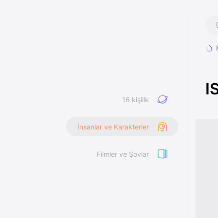
I
16 kişilik
İnsanlar ve Karakterler
Filmler ve Şovlar