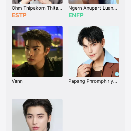
Ohm Thipakorn Thitathan
Ngern Anupart Luangsodsai
ESTP
ENFP
Vann
Papang Phromphiriya Thongputtaruk