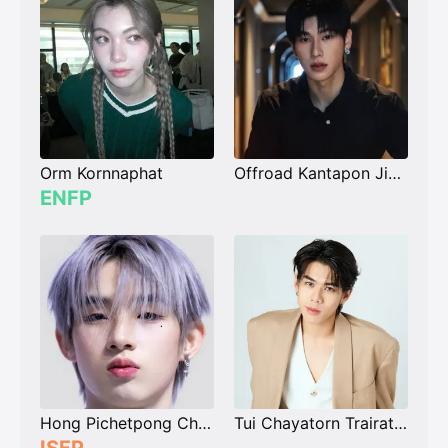
Orm Kornnaphat
Offroad Kantapon Jindataweephol
ENFP
Hong Pichetpong Chiradatesakunvong
Tui Chayatorn Trairattanapradit