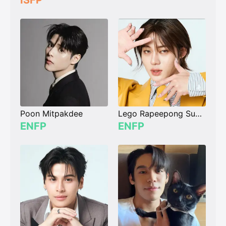
ISFP
Poon Mitpakdee
Lego Rapeepong Supatineekitdecha
ENFP
ENFP