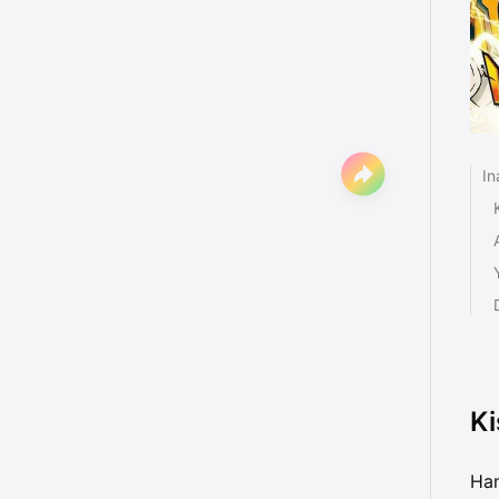
In
Ki
Han