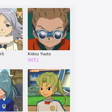
irō
Kidou Yuuto
INTJ