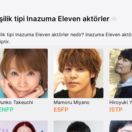
şilik tipi Inazuma Eleven aktörler
ilik tipi Inazuma Eleven aktörler nedir? Inazuma Eleven aktörl
ptir.
Junko Takeuchi
Mamoru Miyano
Hiroyuki 
ENFP
ESFP
ISTP