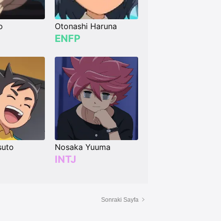
o
Otonashi Haruna
ENFP
suto
Nosaka Yuuma
INTJ
Sonraki Sayfa