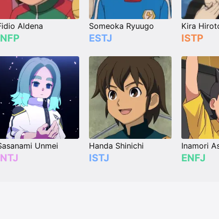
Fidio Aldena
Someoka Ryuugo
Kira Hirot
INFP
ESTJ
ISTP
Sasanami Unmei
Handa Shinichi
Inamori A
INTJ
ISTJ
ENFJ