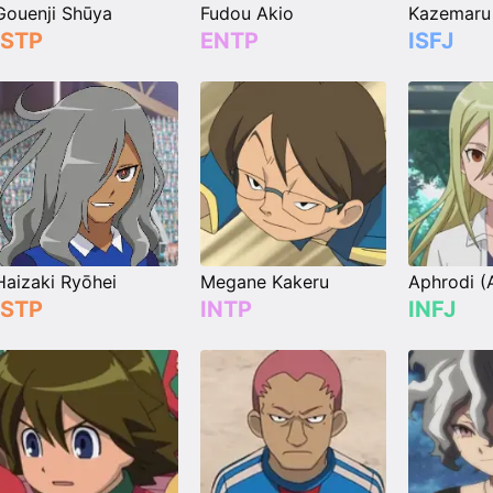
Gouenji Shūya
Fudou Akio
Kazemaru 
ISTP
ENTP
ISFJ
Haizaki Ryōhei
Megane Kakeru
ISTP
INTP
INFJ