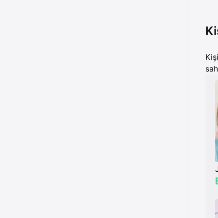
Ki
Kiş
sahi