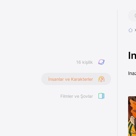
I
16 kişilik
Ina
İnsanlar ve Karakterler
Filmler ve Şovlar