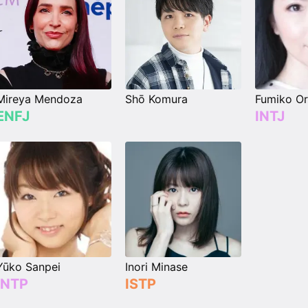
Mireya Mendoza
Shō Komura
Fumiko Or
ENFJ
INTJ
Yūko Sanpei
Inori Minase
INTP
ISTP