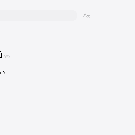
ü
ir?