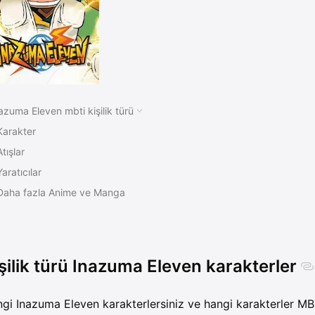
azuma Eleven mbti kişilik türü
Karakter
Atışlar
Yaratıcılar
Daha fazla Anime ve Manga
şilik türü Inazuma Eleven karakterler
gi Inazuma Eleven karakterlersiniz ve hangi karakterler MBT