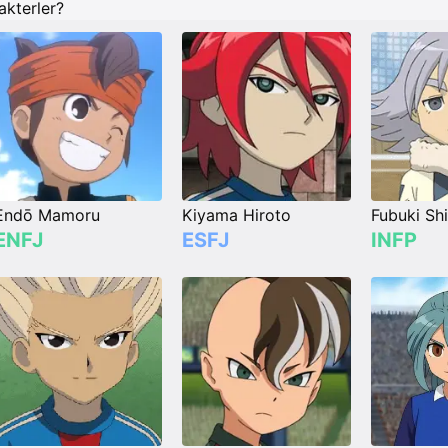
akterler?
Endō Mamoru
Kiyama Hiroto
Fubuki Sh
ENFJ
ESFJ
INFP