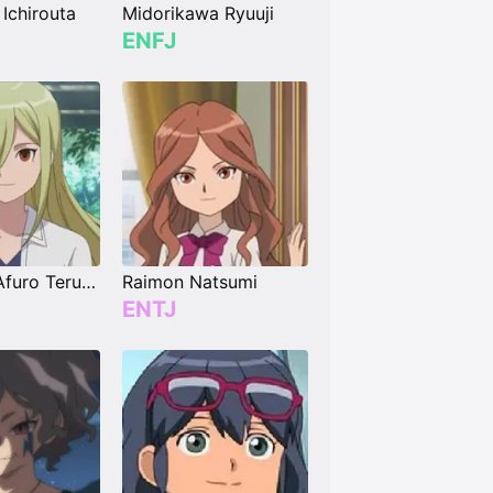
Ichirouta
Midorikawa Ryuuji
ENFJ
Aphrodi (Afuro Terumi)
Raimon Natsumi
ENTJ