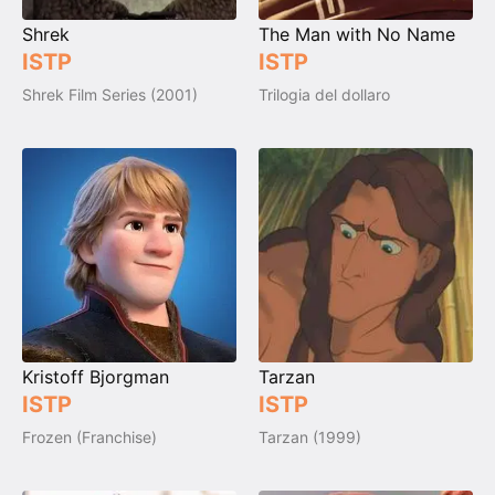
Shrek
The Man with No Name‎‎
ISTP
ISTP
Shrek Film Series (2001)
Trilogia del dollaro
Kristoff Bjorgman
Tarzan
ISTP
ISTP
Frozen (Franchise)
Tarzan (1999)