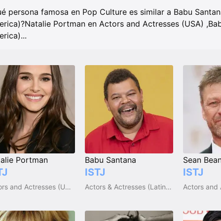
é persona famosa en Pop Culture es similar a Babu Santana
rica)?
Natalie Portman en Actors and Actresses (USA)
,
Bab
rica)
...
alie Portman
Babu Santana
Sean Bea
TJ
ISTJ
ISTJ
Actors and Actresses (USA)
Actors & Actresses (Latin America)