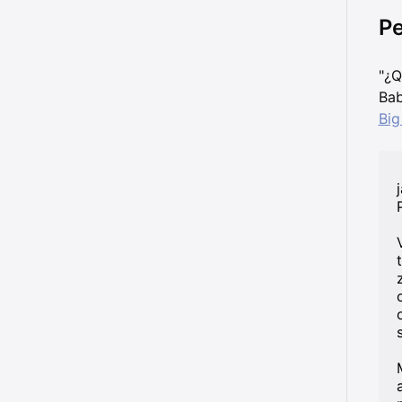
Pe
"¿Q
Bab
Big