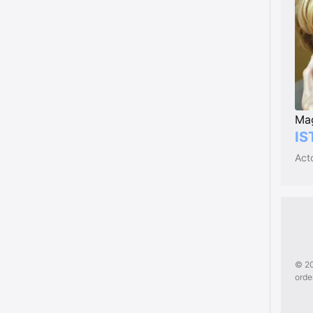
Mag
IS
© 20
order