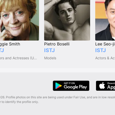
gie Smith
Pietro Boselli
Lee Seo-j
TJ
ISTJ
ISTJ
Actors and Actresses (UK & Ireland)
Models
Actors & Ac
26. Profile photos on this site are being used under Fair Use, and are in low reso
 to identify the profile only.