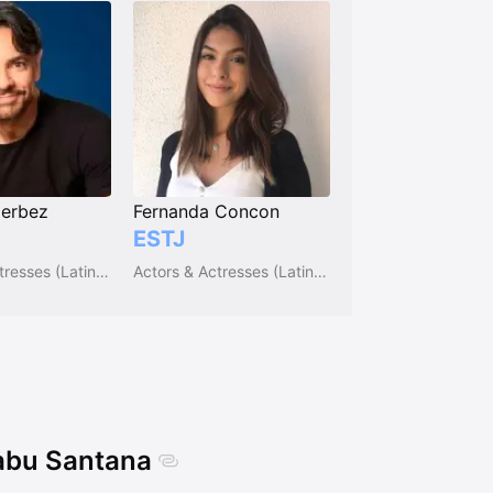
Derbez
Fernanda Concon
ESTJ
Actors & Actresses (Latin America)
Actors & Actresses (Latin America)
Babu Santana