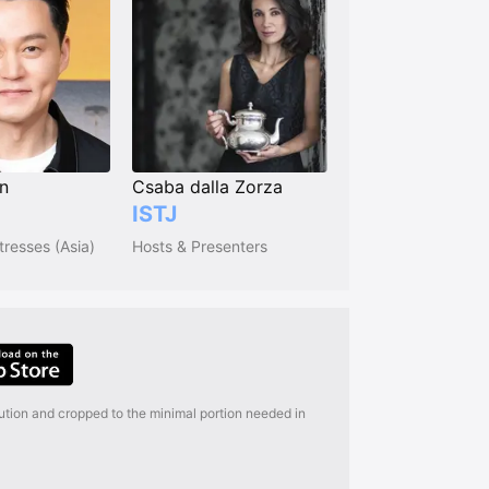
in
Csaba dalla Zorza
ISTJ
tresses (Asia)
Hosts & Presenters
lution and cropped to the minimal portion needed in