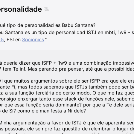
rsonalidade
ué tipo de personalidad es Babu Santana?
u Santana es un tipo de personalidad ISTJ en mbti, 1w9 -
 5
, ESI en
Socionics
."
já queria dizer que ISFP + 1w9 é uma combinação impossível, 
P tem Te inf. Mas parando pra pensar, até que a possibilida
Vi que muitos argumentos sobre ele ser ISFP era que ele er
tante Fi, mas todos sabemos que ISTJs também pode ser bas
za a sua função terciária de certo modo. O que me faz qu
consigo enxergar tanto esse stack de funções nele, sabemo
or que essa função seria dominante? por que a Te dele seria
s de Si? como ele manifesta a Ni dele?
Minha argumentação a favor de ISTJ é que ele aparenta ser
as pessoais, ele sempre faz questão de relembrar o lugar d