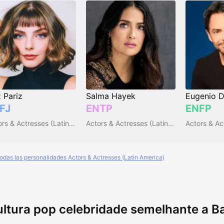
z Pariz
Salma Hayek
Eugenio 
FJ
ENTP
ENFP
Actors & Actresses (Latin America)
Actors & Actresses (Latin America)
todas las personalidades Actors & Actresses (Latin America)
ltura pop celebridade semelhante a 