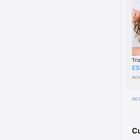
Tri
ES
Ver 
Cu