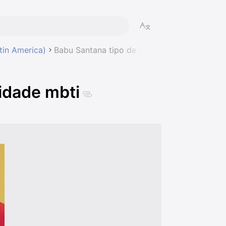
tin America)
Babu Santana tipo de personalidade mbti
idade mbti