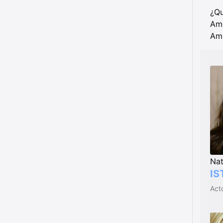
¿Qu
Ame
Ame
Nat
IS