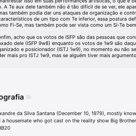
manifestar isso em suas performances artísticas, o que é b
o. A Te aux dele também não é tão difícil de se ver, ele apa
mas também podia dar uns ataques de organização e contr
característicos de um tipo com Te inferior, essa postura de
omo Fi-Se, mas também pode ser vista como um Si-Te bem 
enfim, acho que os votos de ISFP são das pessoas que cons
axado dele (ISFP 9w8) enquanto os votos de 1w9 são daqu
ganizado e posicionador (ISTJ 1w9), no momento eu não sei
der mais pro ISTJ 1w9, mas se alguém tiver mais argumento
ografia
xandre da Silva Santana (December 10, 1979), mostly known
 a housemate who got cast on the reality show Big Brother 
BB20