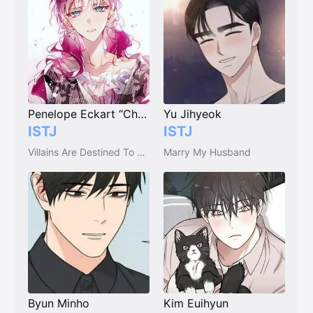
Penelope Eckart “Cha Siyeon”
Yu Jihyeok
ISTJ
ISTJ
Villains Are Destined To Die (Death Is The Only Ending For The Villainess)
Marry My Husband
Byun Minho
Kim Euihyun