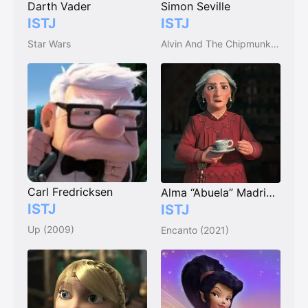
Darth Vader
Simon Seville
ISTJ
ISTJ
Star Wars
Alvin And The Chipmunks (2007)
Carl Fredricksen
Alma “Abuela” Madrigal
ISTJ
ISTJ
Up (2009)
Encanto (2021)