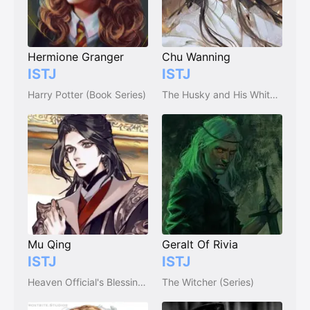
Hermione Granger
Chu Wanning
ISTJ
ISTJ
Harry Potter (Book Series)
The Husky and His White Cat Shizun
Mu Qing
Geralt Of Rivia
ISTJ
ISTJ
Heaven Official's Blessing (天官赐福)
The Witcher (Series)