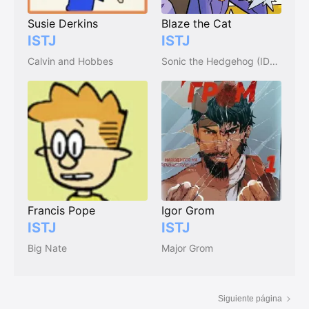
Susie Derkins
Blaze the Cat
ISTJ
ISTJ
Calvin and Hobbes
Sonic the Hedgehog (IDW comic series)
Francis Pope
Igor Grom
ISTJ
ISTJ
Big Nate
Major Grom
Siguiente página