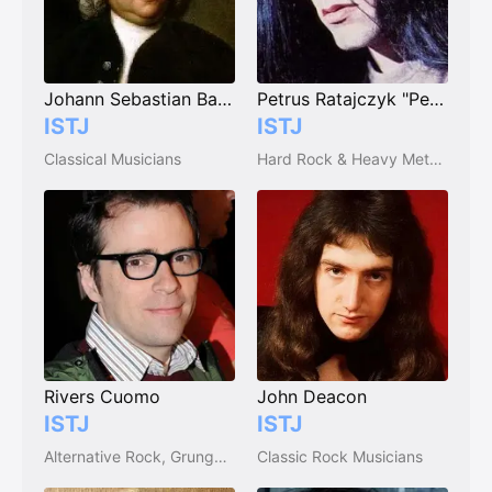
Johann Sebastian Bach
Petrus Ratajczyk "Peter Steele"
ISTJ
ISTJ
Classical Musicians
Hard Rock & Heavy Metal Musicians
Rivers Cuomo
John Deacon
ISTJ
ISTJ
Alternative Rock, Grunge, Punk, & New Wave Musicians
Classic Rock Musicians