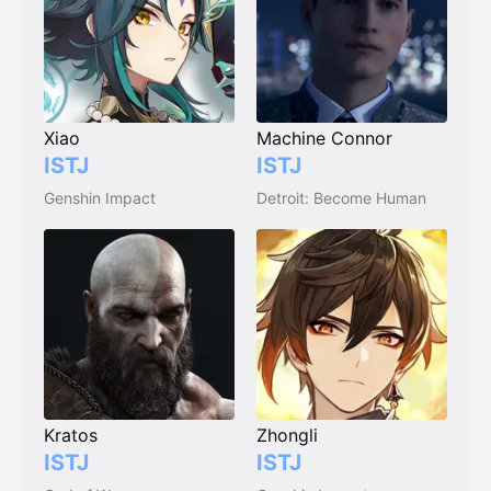
Xiao
Machine Connor
ISTJ
ISTJ
Genshin Impact
Detroit: Become Human
Kratos
Zhongli
ISTJ
ISTJ