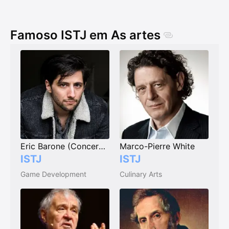
Famoso ISTJ em As artes
Eric Barone (ConcernedApe)
Marco-Pierre White
ISTJ
ISTJ
Game Development
Culinary Arts