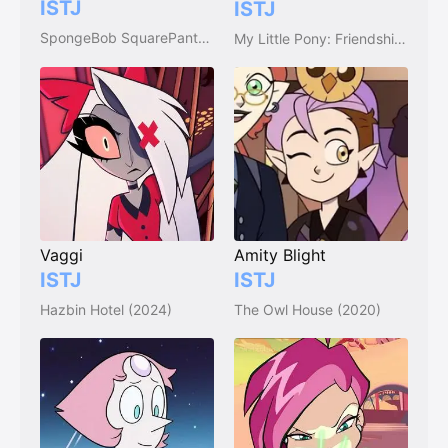
ISTJ
ISTJ
SpongeBob SquarePants (1999)
My Little Pony: Friendship Is Magic (2010)
Vaggi
Amity Blight
ISTJ
ISTJ
Hazbin Hotel (2024)
The Owl House (2020)