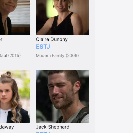
r
Claire Dunphy
ESTJ
Saul (2015)
Modern Family (2009)
rdaway
Jack Shephard