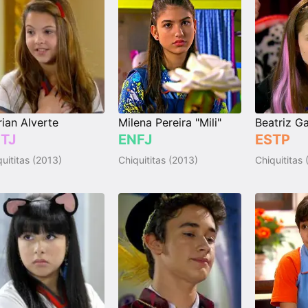
ian Alverte
Milena Pereira "Mili"
Beatriz Ga
TJ
ENFJ
ESTP
uititas (2013)
Chiquititas (2013)
Chiquititas