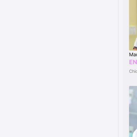
Mar
EN
Chiq