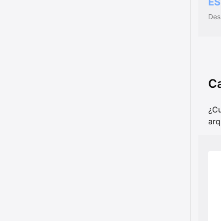
ES
Des
Ca
¿Cu
arq