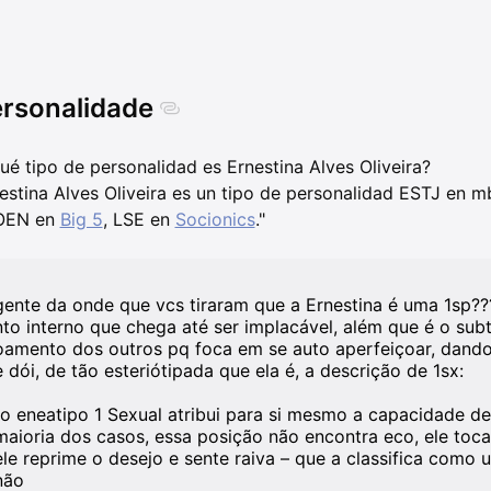
rsonalidade
ué tipo de personalidad es Ernestina Alves Oliveira?
estina Alves Oliveira es un tipo de personalidad ESTJ en m
OEN en
Big 5
, LSE en
Socionics
."
gente da onde que vcs tiraram que a Ernestina é uma 1sp??
nto interno que chega até ser implacável, além que é o sub
oamento dos outros pq foca em se auto aperfeiçoar, dando o
e dói, de tão esteriótipada que ela é, a descrição de 1sx:
"o eneatipo 1 Sexual atribui para si mesmo a capacidade d
maioria dos casos, essa posição não encontra eco, ele toca 
ele reprime o desejo e sente raiva – que a classifica como u
não