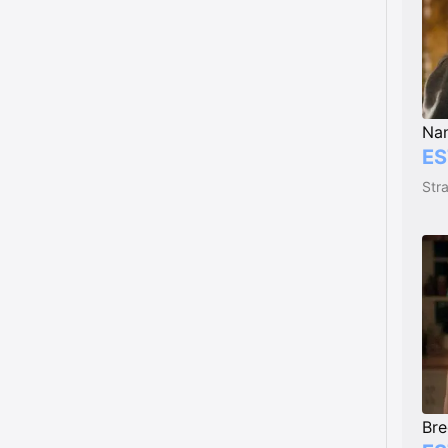
Nan
ES
Str
Bre