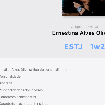
Chiquititas (2013)
Ernestina Alves Oli
ESTJ
1w2
nestina Alves Oliveira tipo de personalidade
Personalidade
Biografia
Personalidades relacionadas
Caracteres semelhantes
Características e características