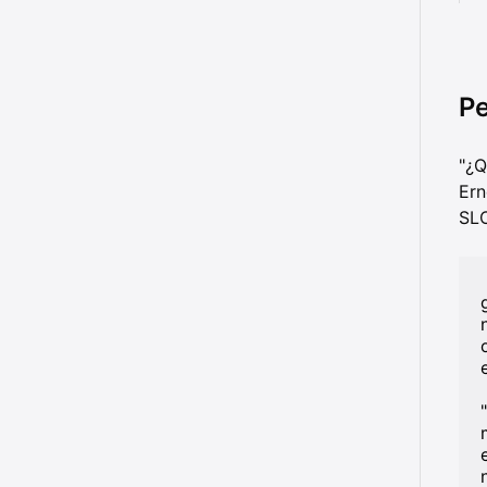
Pe
"¿Q
Ern
SL