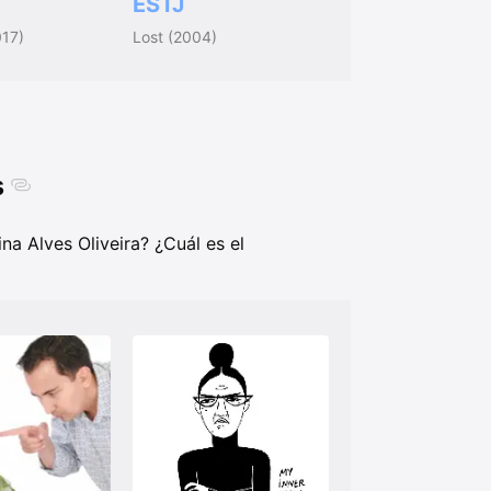
ESTJ
017)
Lost (2004)
s
na Alves Oliveira? ¿Cuál es el