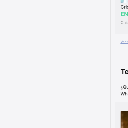
Cri
EN
Chiq
Ver 
Te
¿Qu
Whe