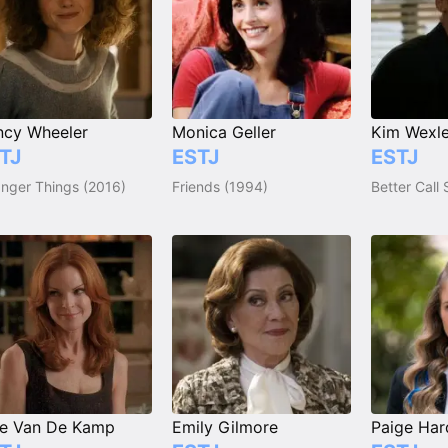
cy Wheeler
Monica Geller
Kim Wexle
TJ
ESTJ
ESTJ
anger Things (2016)
Friends (1994)
Better Call 
e Van De Kamp
Emily Gilmore
Paige Ha