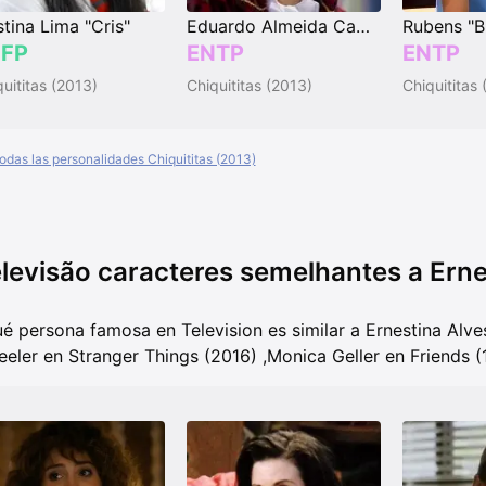
stina Lima "Cris"
Eduardo Almeida Campos "Duda"
Rubens "B
FP
ENTP
ENTP
uititas (2013)
Chiquititas (2013)
Chiquititas
todas las personalidades Chiquititas (2013)
levisão caracteres semelhantes a Ernes
é persona famosa en Television es similar a Ernestina Alves
eler en Stranger Things (2016)
,
Monica Geller en Friends (