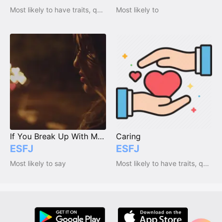
Most likely to have traits, qualities and emotions
Most likely to
If You Break Up With Me, I'll Die.
Caring
ESFJ
ESFJ
Most likely to say
Most likely to have traits, qualities and emotions