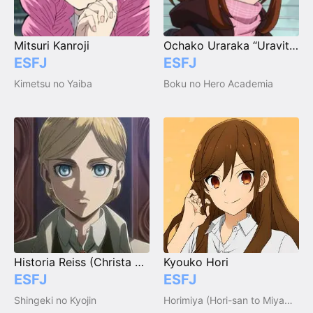
Mitsuri Kanroji
Ochako Uraraka “Uravity”
ESFJ
ESFJ
Kimetsu no Yaiba
Boku no Hero Academia
Historia Reiss (Christa Lenz)
Kyouko Hori
ESFJ
ESFJ
Shingeki no Kyojin
Horimiya (Hori-san to Miyamura-kun)