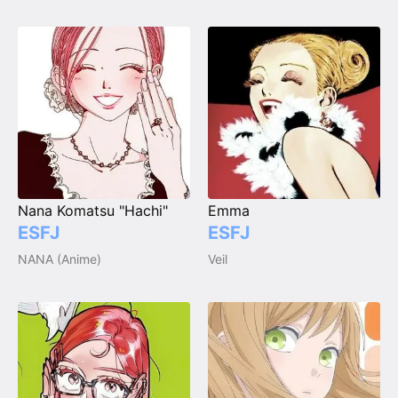
Nana Komatsu "Hachi"
Emma
ESFJ
ESFJ
NANA (Anime)
Veil