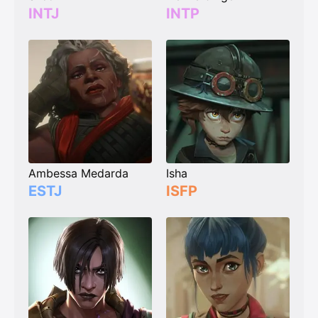
INTJ
INTP
Ambessa Medarda
Isha
ESTJ
ISFP