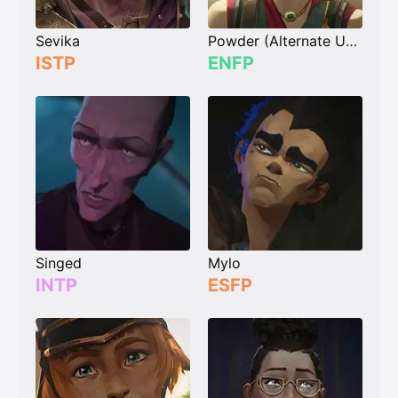
Sevika
Powder (Alternate Universe Jinx)
ISTP
ENFP
Singed
Mylo
INTP
ESFP