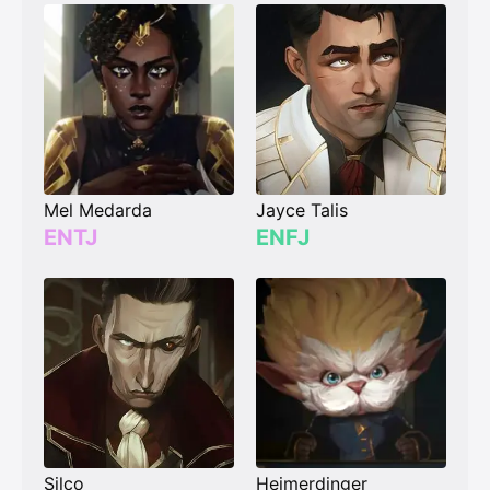
Mel Medarda
Jayce Talis
ENTJ
ENFJ
Silco
Heimerdinger