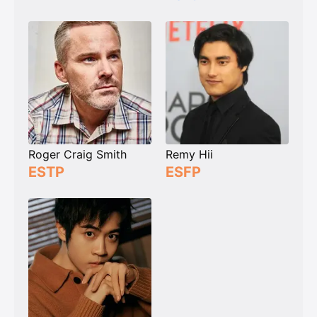
Roger Craig Smith
Remy Hii
ESTP
ESFP