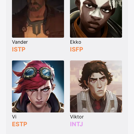
Vander
Ekko
ISTP
ISFP
Vi
Viktor
ESTP
INTJ