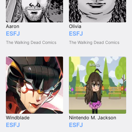
Aaron
Olivia
ESFJ
ESFJ
The Walking Dead Comics
The Walking Dead Comics
Windblade
Nintendo M. Jackson
ESFJ
ESFJ