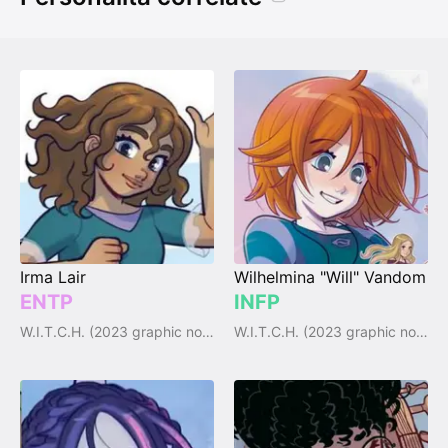
Irma Lair
Wilhelmina "Will" Vandom
ENTP
INFP
W.I.T.C.H. (2023 graphic novel)
W.I.T.C.H. (2023 graphic novel)