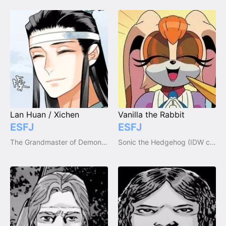
Lan Huan / Xichen
Vanilla the Rabbit
ESFJ
ESFJ
The Grandmaster of Demonic Cultivation / Mo Dao Zu Shi
Sonic the Hedgehog (IDW comic series)