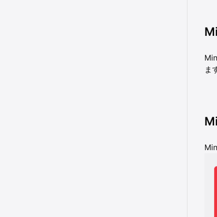
M
Mi
ま
M
Mi