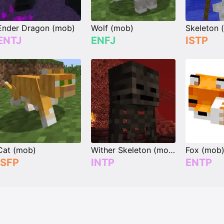
Ender Dragon (mob)
Wolf (mob)
Skeleton 
ENTJ
ENFJ
ISTP
Cat (mob)
Wither Skeleton (mob)
Fox (mob
ISFP
INTP
ENTP