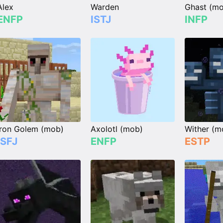
Alex
Warden
Ghast (m
ENFP
ISTJ
INFP
Iron Golem (mob)
Axolotl (mob)
Wither (m
ISFJ
ENFP
ESTP