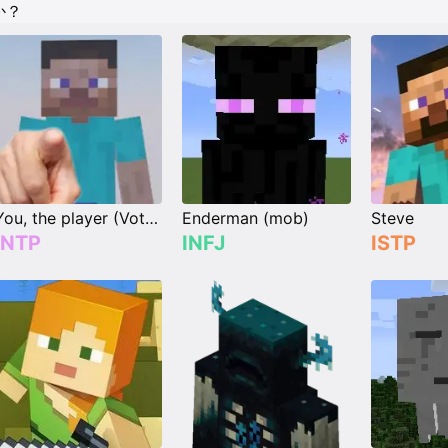
か？
You, the player (Vote your type)
Enderman (mob)
Steve
INTP
INFJ
ISTP