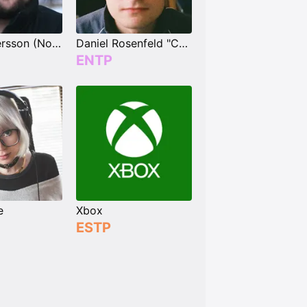
Markus Persson (Notch)
Daniel Rosenfeld "C418"
ENTP
e
Xbox
ESTP