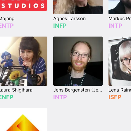
Mojang
Agnes Larsson
ENTP
INFP
INTP
Laura Shigihara
Jens Bergensten (Jeb_)
Lena Rain
ENFP
INTP
ISFP