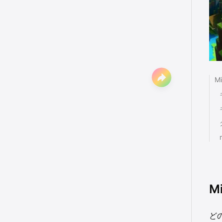
M
M
ど