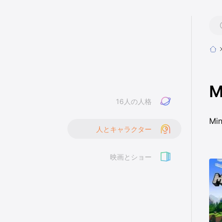
M
16人の人格
M
人とキャラクター
映画とショー