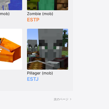
(mob)
Zombie (mob)
ESTP
)
Pillager (mob)
ESTJ
次のページ