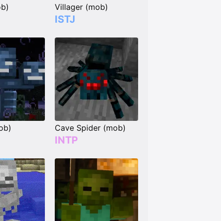
ob)
Villager (mob)
ISTJ
ob)
Cave Spider (mob)
INTP