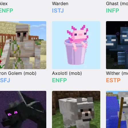
Alex
Warden
Ghast (m
ENFP
ISTJ
INFP
Iron Golem (mob)
Axolotl (mob)
Wither (m
ISFJ
ENFP
ESTP