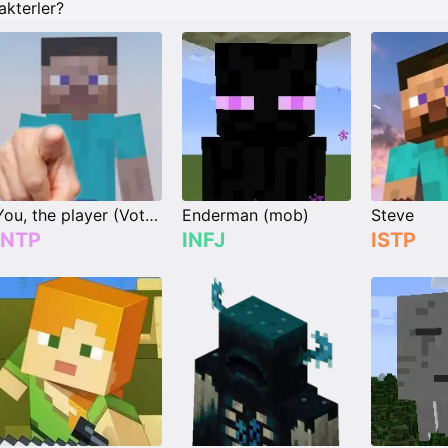
akterler?
You, the player (Vote your type)
Enderman (mob)
Steve
INTP
INFJ
ISTP