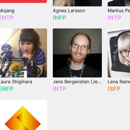
Mojang
Agnes Larsson
ENTP
INFP
INTP
Laura Shigihara
Jens Bergensten (Jeb_)
Lena Rain
ENFP
INTP
ISFP