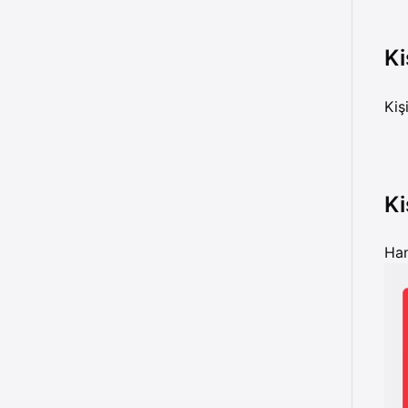
Ki
Kiş
Ki
Han