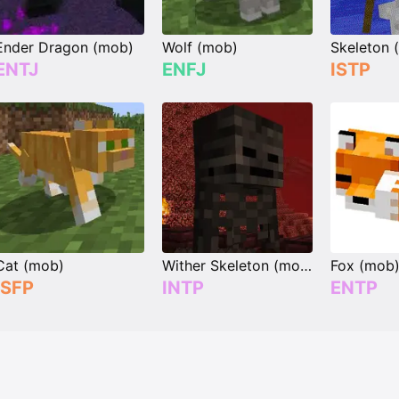
Ender Dragon (mob)
Wolf (mob)
Skeleton 
ENTJ
ENFJ
ISTP
Cat (mob)
Wither Skeleton (mob)
Fox (mob
ISFP
INTP
ENTP