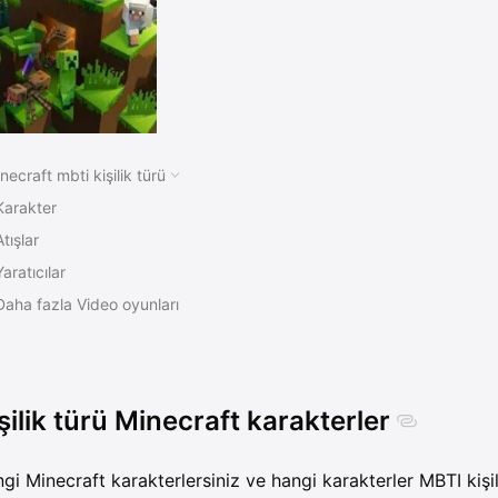
necraft mbti kişilik türü
Karakter
Atışlar
Yaratıcılar
Daha fazla Video oyunları
şilik türü Minecraft karakterler
gi Minecraft karakterlersiniz ve hangi karakterler MBTI kişi