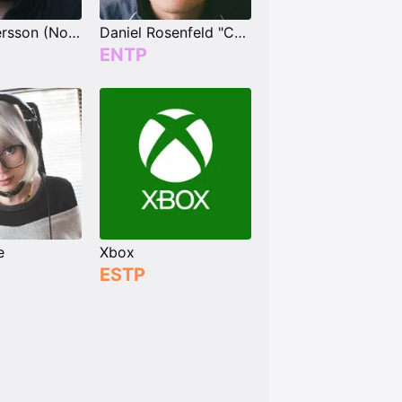
Markus Persson (Notch)
Daniel Rosenfeld "C418"
ENTP
e
Xbox
ESTP