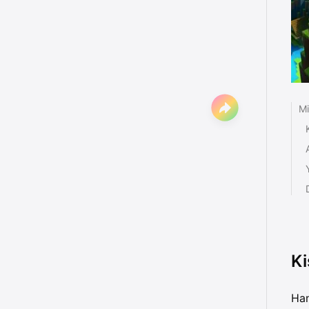
Mi
Ki
Han