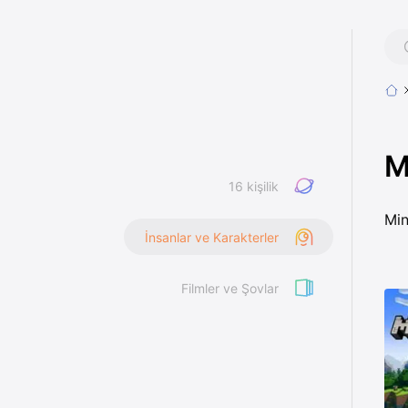
M
16 kişilik
Min
İnsanlar ve Karakterler
Filmler ve Şovlar