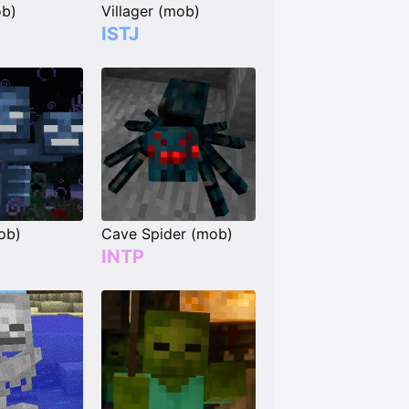
ob)
Villager (mob)
ISTJ
ob)
Cave Spider (mob)
INTP