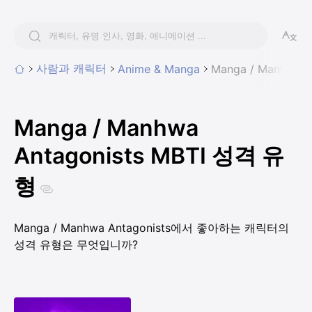
사람과 캐릭터
Anime & Manga
Manga / Manhwa A
Manga / Manhwa
Antagonists MBTI 성격 유
형
Manga / Manhwa Antagonists에서 좋아하는 캐릭터의
성격 유형은 무엇입니까?