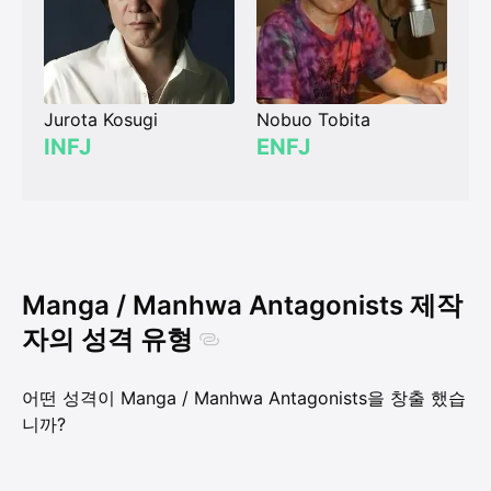
Jurota Kosugi
Nobuo Tobita
INFJ
ENFJ
Manga / Manhwa Antagonists 제작
자의 성격 유형
어떤 성격이 Manga / Manhwa Antagonists을 창출 했습
니까?