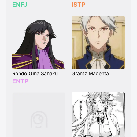
ENFJ
ISTP
Rondo Gina Sahaku
Grantz Magenta
ENTP