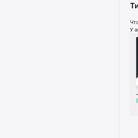
Ти
Что
У а