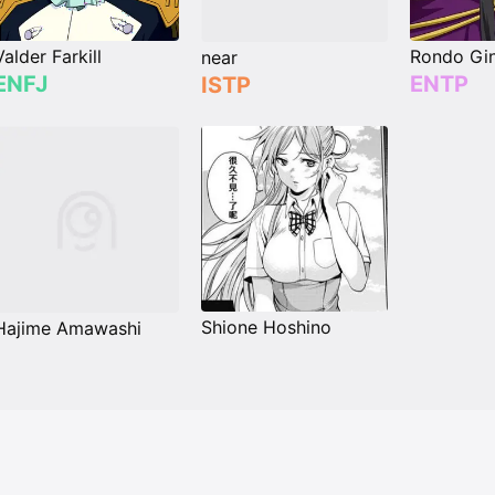
Valder Farkill
Rondo Gi
near
ENFJ
ENTP
ISTP
Shione Hoshino
Hajime Amawashi