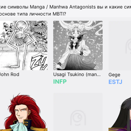
ие символы Manga / Manhwa Antagonists вы и какие си
основе типа личности MBTI?
John Rod
Usagi Tsukino (manga)
Gege
INFP
ESTJ