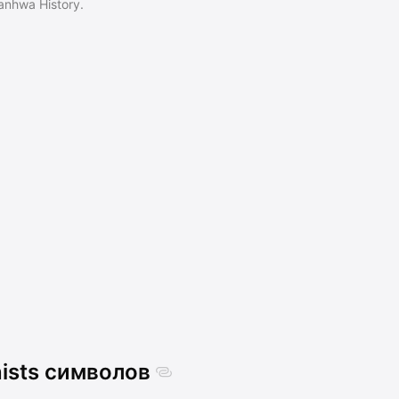
anhwa History.
ists символов