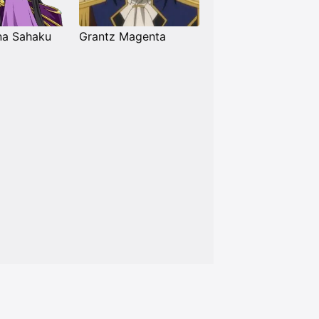
na Sahaku
Grantz Magenta