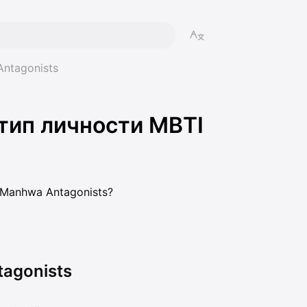
ntagonists
тип личности MBTI
Manhwa Antagonists?
agonists