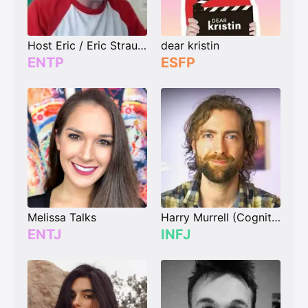
Host Eric / Eric Strauss (Talking with Famous People)
dear kristin
ENTP
ESFP
Melissa Talks
Harry Murrell (Cognitive Personality Theory)
ENTJ
INFJ