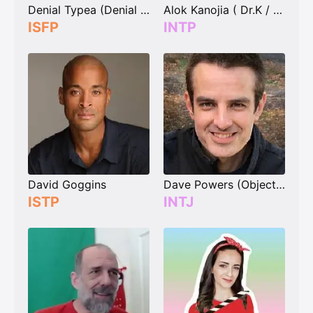
Denial Typea (Denial Aguayo)
Alok Kanojia ( Dr.K / HealthyGamerGG )
ISFP
INTP
David Goggins
Dave Powers (Objective Personality)
ISTP
INTJ