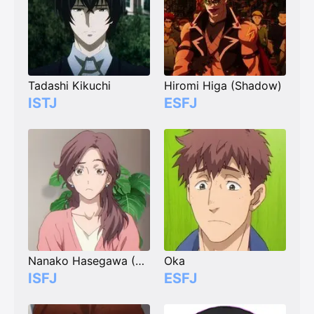
Tadashi Kikuchi
Hiromi Higa (Shadow)
ISTJ
ESFJ
Nanako Hasegawa (Langa's Mother)
Oka
ISFJ
ESFJ