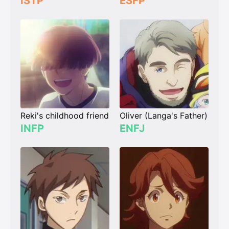
ISTP
ESFP
Reki's childhood friend
Oliver (Langa's Father)
INFP
ENFJ