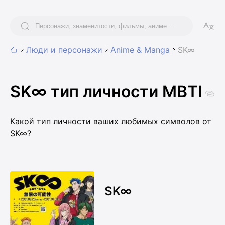
Люди и персонажи
Anime & Manga
SK∞
SK∞ тип личности MBTI
Какой тип личности ваших любимых символов от
SK∞?
SK∞