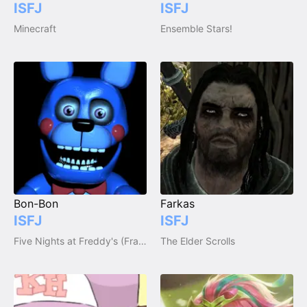
ISFJ
ISFJ
Minecraft
Ensemble Stars!
Bon-Bon
Farkas
ISFJ
ISFJ
Five Nights at Freddy's (Franchise)
The Elder Scrolls