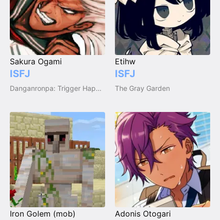
Sakura Ogami
Etihw
ISFJ
ISFJ
Danganronpa: Trigger Happy Havoc
The Gray Garden
Iron Golem (mob)
Adonis Otogari