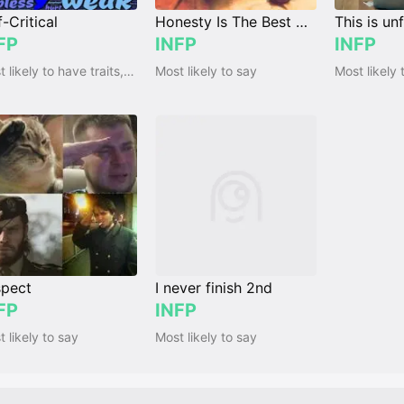
f-Critical
Honesty Is The Best Policy
This is unf
FP
INFP
INFP
Most likely to have traits, qualities and emotions
Most likely to say
Most likely 
pect
I never finish 2nd
FP
INFP
 likely to say
Most likely to say