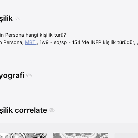
şilik
in Persona hangi kişilik türü?
n Persona,
MBTI
, 1w9 - so/sp - 154 'de INFP kişilik türüdür, , 
yografi
şilik correlate