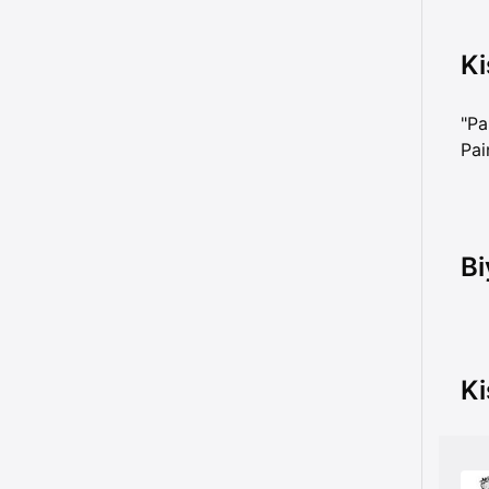
Ki
"Pa
Pai
Bi
Ki