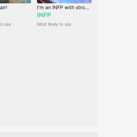
air!
Iʼm an INFP with strong Ni
INFP
to say
Most likely to say