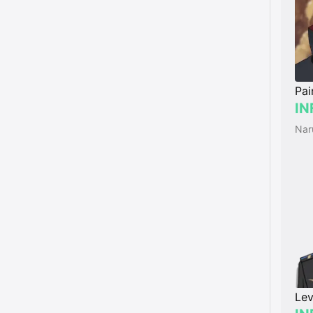
Pai
IN
Nar
Lev