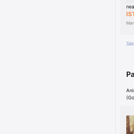
nea
IS
Tüm 
Pa
Ani
(Go