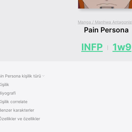
Manga / Manhwa Antagonis
Pain Persona
INFP
1w9
in Persona kişilik türü
işilik
Biyografi
Kişilik correlate
Benzer karakterler
Özellikler ve özellikler