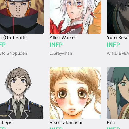
n (God Path)
Allen Walker
Yuto Kusu
FP
INFP
INFP
uto Shippūden
D.Gray-man
WIND BREA
 Leps
Riko Takanashi
Erin