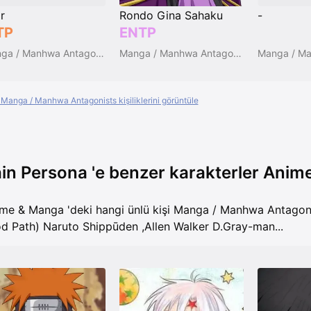
Rondo Gina Sahaku
r
-
ENTP
TP
Manga / Manhwa Antagonists
Manga / Manhwa Antagonists
Manga / Manhwa Antagonists kişiliklerini görüntüle
in Persona 'e benzer karakterler Ani
me & Manga 'deki hangi ünlü kişi Manga / Manhwa Antagoni
d Path) Naruto Shippūden
,
Allen Walker D.Gray-man
...