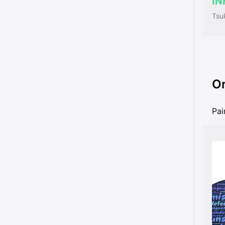
IN
Tsuk
Or
Pai