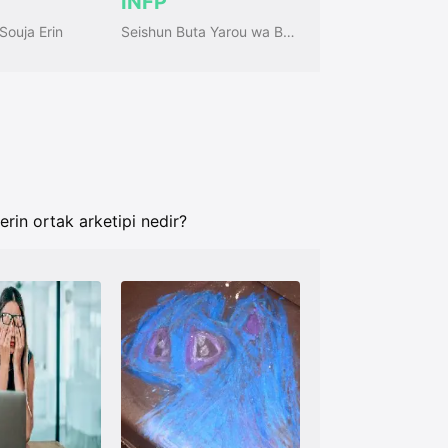
INFP
ouja Erin
Seishun Buta Yarou wa Bunny Girl Senpai no Yume wo Minai (Aobuta)
erin ortak arketipi nedir?