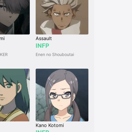
mi
Assault
INFP
KER
Enen no Shouboutai
Kano Kotomi