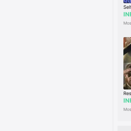
Sel
IN
Res
IN
Most