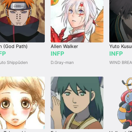
n (God Path)
Allen Walker
Yuto Kusu
FP
INFP
INFP
uto Shippūden
D.Gray-man
WIND BREA