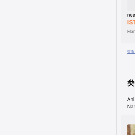
nea
IS
查看所
类
An
Nar