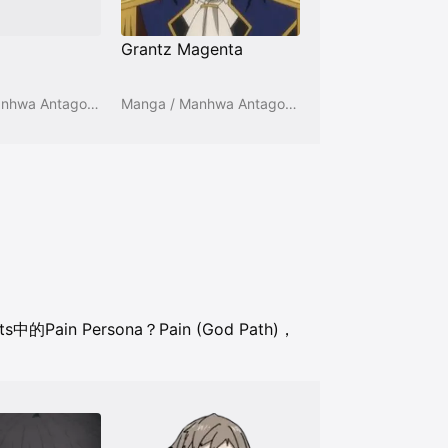
Grantz Magenta
Manga / Manhwa Antagonists
Manga / Manhwa Antagonists
s中的Pain Persona？
Pain (God Path)，