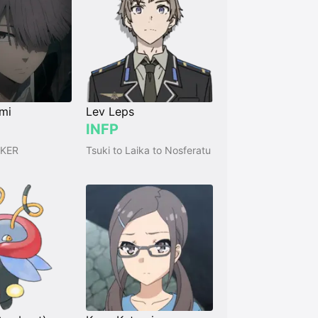
mi
Lev Leps
INFP
KER
Tsuki to Laika to Nosferatu