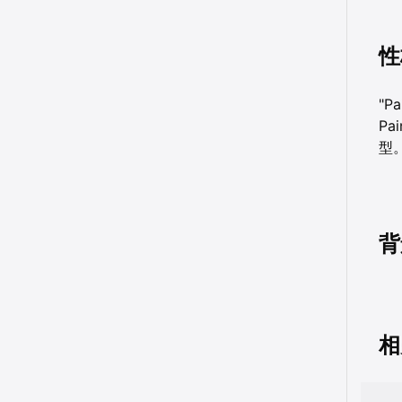
性
"P
Pai
型。
背
相