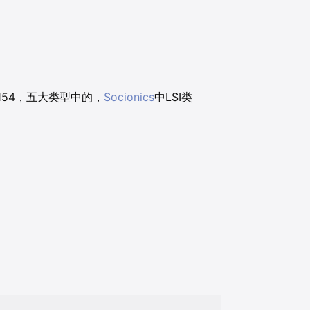
- 154，五大类型中的，
Socionics
中LSI类