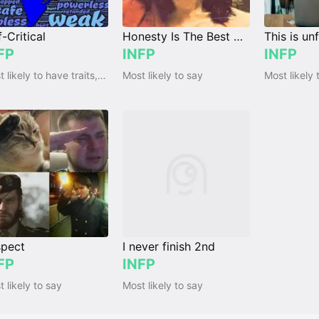
f-Critical
Honesty Is The Best Policy
This is unf
FP
INFP
INFP
Most likely to have traits, qualities and emotions
Most likely to say
Most likely 
pect
I never finish 2nd
FP
INFP
 likely to say
Most likely to say