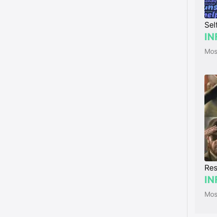
Sel
IN
Res
IN
Most