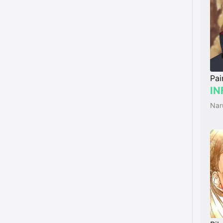
Pai
IN
Nar