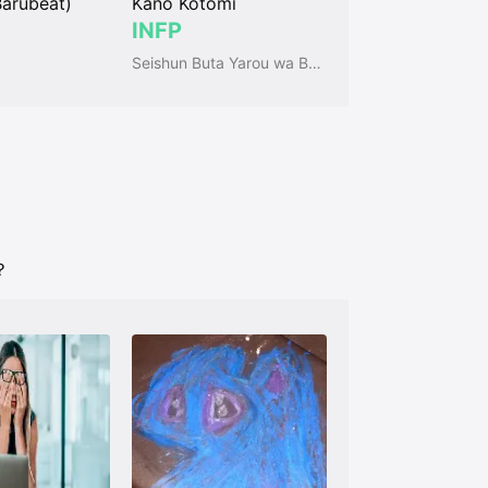
Barubeat)
Kano Kotomi
INFP
Seishun Buta Yarou wa Bunny Girl Senpai no Yume wo Minai (Aobuta)
？