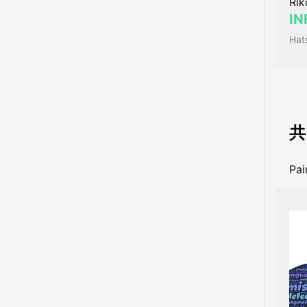
Rik
IN
Hat
共
P