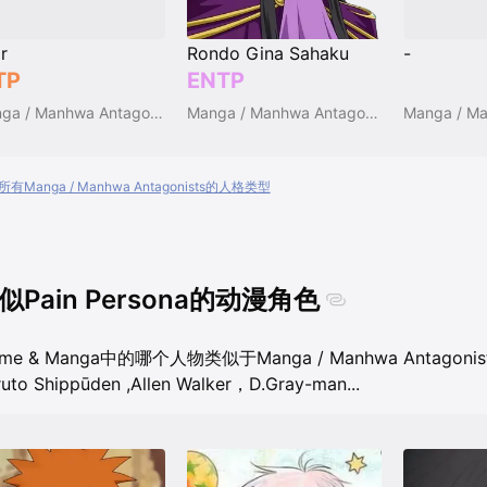
Rondo Gina Sahaku
r
-
ENTP
TP
Manga / Manhwa Antagonists
Manga / Manhwa Antagonists
有Manga / Manhwa Antagonists的人格类型
似Pain Persona的动漫角色
ime & Manga中的哪个人物类似于Manga / Manhwa Antagonist
uto Shippūden
,
Allen Walker，D.Gray-man
...