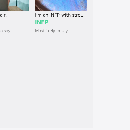
air!
Iʼm an INFP with strong Ni
INFP
to say
Most likely to say