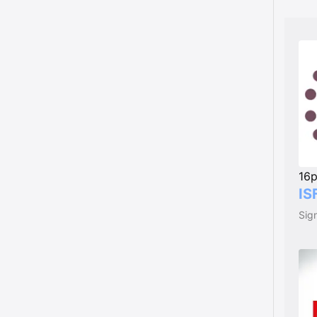
16p
IS
Sign