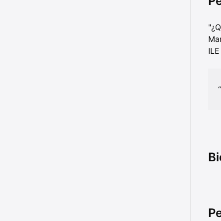
Pe
"¿Q
Mar
ILE
Bi
Pe