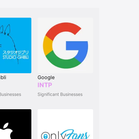
bli
Google
INTP
 Businesses
Significant Businesses