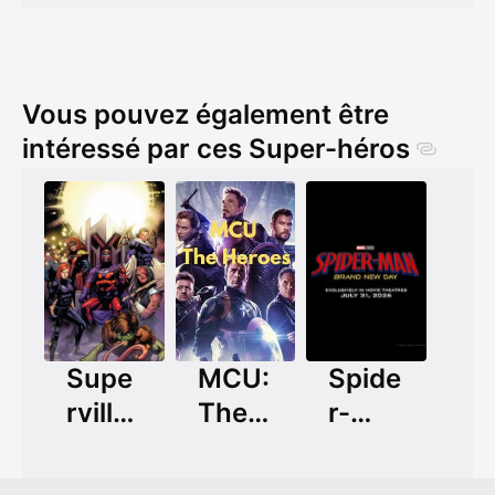
Vous pouvez également être
intéressé par ces Super-héros
Supe
MCU:
Spide
rvillai
The
r-
ns
Hero
Man:
es
Bran