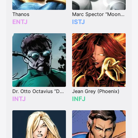
Thanos
Marc Spector “Moon Knight”
ENTJ
ISTJ
Dr. Otto Octavius “Doctor Octopus”
Jean Grey (Phoenix)
INTJ
INFJ