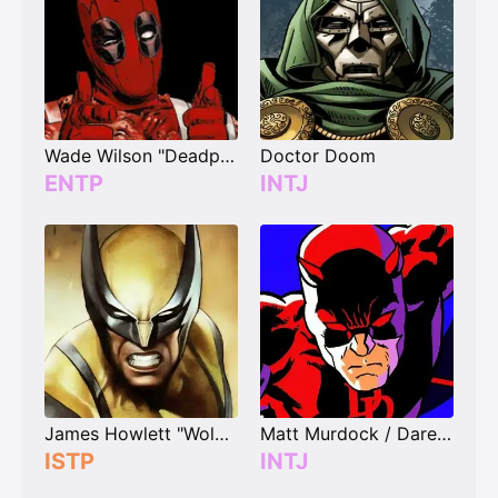
Wade Wilson "Deadpool"
Doctor Doom
ENTP
INTJ
James Howlett "Wolverine"
Matt Murdock / Daredevil
ISTP
INTJ