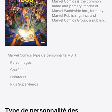
Marvel Comics is the common
name and primary imprint of
Marvel Worldwide Inc., formerly
Marvel Publishing, Inc. and
Marvel Comics Group, a publisher
of American comic books and
related media. In 2009, The Walt
Disney Company acquired
Marvel Entertainment, Marvel
Worldwide's parent company.
Marvel started in 1939 as Timely
Publications, and by the early
Marvel Comics type de personnalité MBTI
1950s, had generally become
Personnages
known as Atlas Comics. The
Marvel branding began 1961, the
Coulées
year that the company launched
Créateurs
The Fantastic Four and other
superhero titles created by Stan
Plus Super-héros
Lee, Jack Kirby, Steve Ditko, and
many others.
Type de personnalité des