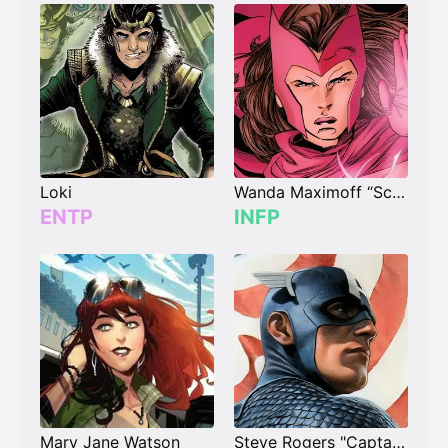
Loki
Wanda Maximoff “Scarlet Witch”
ENTP
INFP
Mary Jane Watson
Steve Rogers "Captain America"