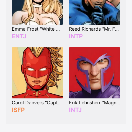
Emma Frost "White Queen"
Reed Richards "Mr. Fantastic"
ENTJ
INTP
Carol Danvers “Captain Marvel”
Erik Lehnsherr “Magneto”
ISFP
INTJ