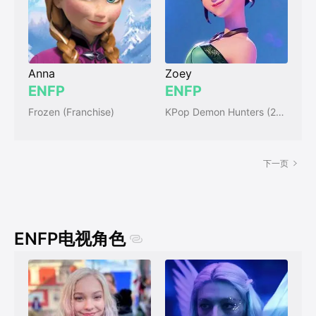
Anna
Zoey
ENFP
ENFP
Frozen (Franchise)
KPop Demon Hunters (2025)
下一页
ENFP电视角色