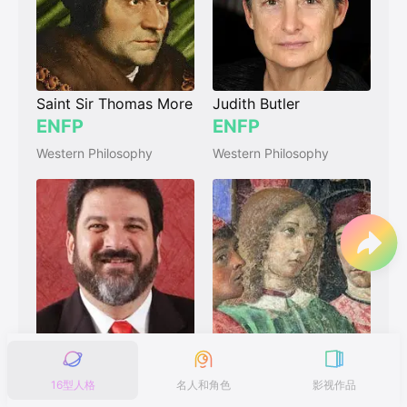
Saint Sir Thomas More
Judith Butler
ENFP
ENFP
Western Philosophy
Western Philosophy
Mário Sérgio Cortella
Giovanni Pico Della Mirandola
ENFP
ENFP
16型人格
名人和角色
影视作品
Latin American Philosophy
Western Philosophy