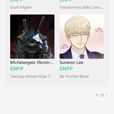
Scott Pilgrim
Transformers IDW Comics (2005-2018)
Michelangelo (Ronin-Verse)
Sunwoo Lee
ENFP
ENFP
Teenage Mutant Ninja Turtles: The Last Ronin
My Purrfect Boss!
下一页