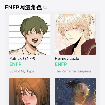
ENFP网漫角色
Patrick (ENFP)
Heinrey Lazlo
ENFP
ENFP
So Not My Type
The Remarried Empress