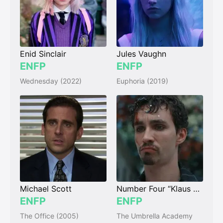
Enid Sinclair
Jules Vaughn
ENFP
ENFP
Wednesday (2022)
Euphoria (2019)
Michael Scott
Number Four “Klaus Hargreeves”
ENFP
ENFP
The Office (2005)
The Umbrella Academy