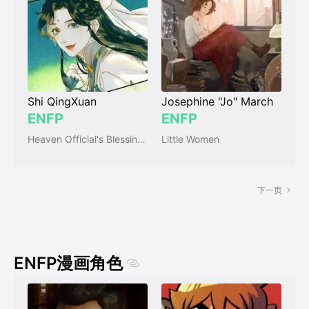
Shi QingXuan
Josephine "Jo" March
ENFP
ENFP
Heaven Official's Blessing (天官赐福)
Little Women
下一页
ENFP漫画角色