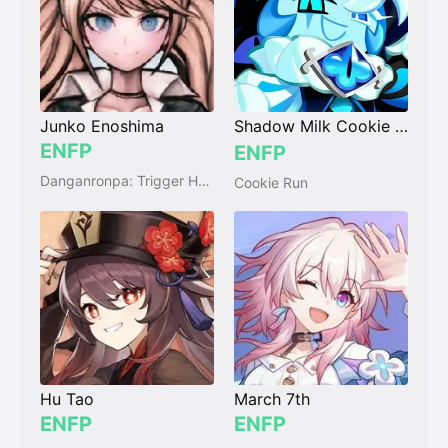
Junko Enoshima
Shadow Milk Cookie (쉐도우밀크 쿠키)
ENFP
ENFP
Danganronpa: Trigger Happy Havoc
Cookie Run
Hu Tao
March 7th
ENFP
ENFP