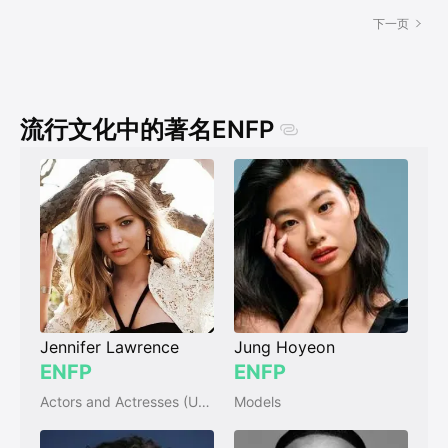
下一页
流行文化中的著名ENFP
Jennifer Lawrence
Jung Hoyeon
ENFP
ENFP
Actors and Actresses (USA)
Models