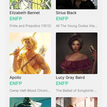
Elizabeth Bennet
Sirius Black
ENFP
ENFP
Pride and Prejudice (1813)
All The Young Dudes (Harry Potter Fan Fiction)
Apollo
Lucy Gray Baird
ENFP
ENFP
Camp Half-Blood Chronicles (series)
The Ballad of Songbirds and Snakes