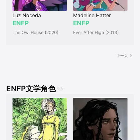
Luz Noceda
Madeline Hatter
ENFP
ENFP
The Owl House (2020)
Ever After High (2013)
下一页
ENFP文学角色