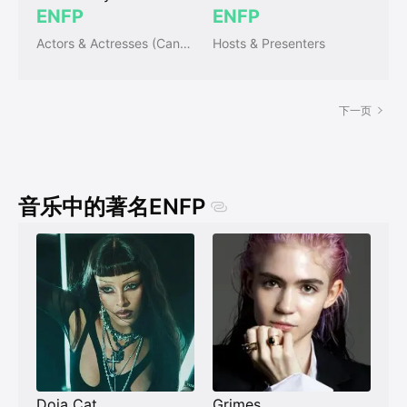
ENFP
ENFP
Actors & Actresses (Canada)
Hosts & Presenters
下一页
音乐中的著名ENFP
Doja Cat
Grimes