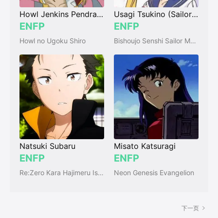
Howl Jenkins Pendragon
Usagi Tsukino (Sailor Moon)
ENFP
ENFP
Howl no Ugoku Shiro
Bishoujo Senshi Sailor Moon
Natsuki Subaru
Misato Katsuragi
ENFP
ENFP
Re:Zero Kara Hajimeru Isekai Seikatsu
Neon Genesis Evangelion
下一页