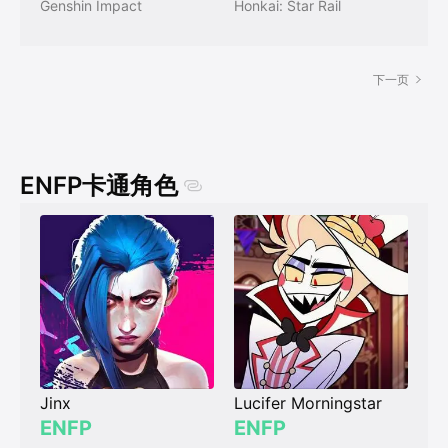
Genshin Impact
Honkai: Star Rail
下一页
ENFP卡通角色
Jinx
Lucifer Morningstar
ENFP
ENFP