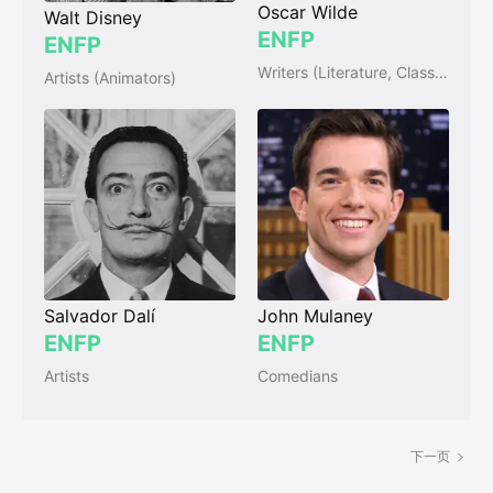
Oscar Wilde
Walt Disney
ENFP
ENFP
Writers (Literature, Classic)
Artists (Animators)
Salvador Dalí
John Mulaney
ENFP
ENFP
Artists
Comedians
下一页