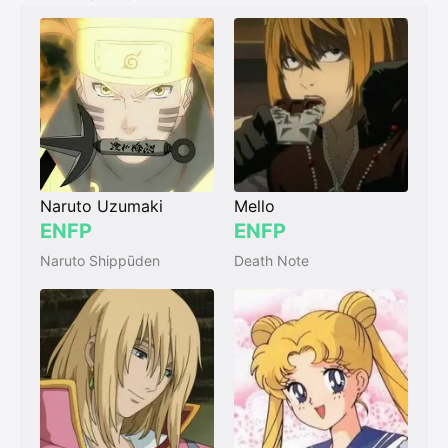
Naruto Uzumaki
Mello
ENFP
ENFP
Naruto Shippūden
Death Note