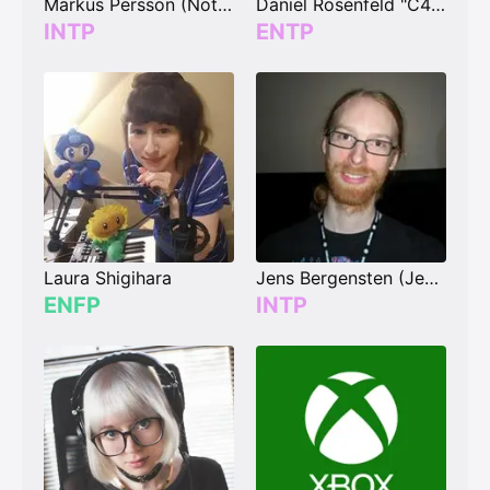
Markus Persson (Notch)
Daniel Rosenfeld "C418"
INTP
ENTP
Laura Shigihara
Jens Bergensten (Jeb_)
ENFP
INTP